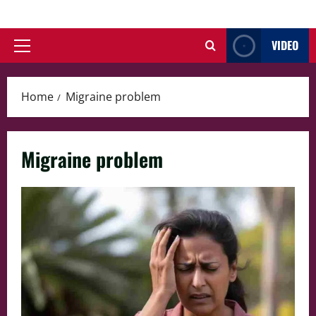
Skip
to
VIDEO
content
Primary
Menu
Home
Migraine problem
Migraine problem