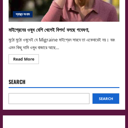
স্বাস্থ্য সংবাদ
মাইগ্রেনের ওষুধ বেশি খেলেই বিপদ! বলছে গবেষণা,
মুঠো মুঠো ওষুধেই যে Migraine মাইগ্রেন সারবে তা একেবারেই নয়। বরং
এমন কিছু দামি ওষুধ বাজারে আছে...
Read
Read More
more
about
মাইগ্রেনের
ওষুধ
বেশি
SEARCH
খেলেই
বিপদ!
বলছে
গবেষণা,
SEARCH