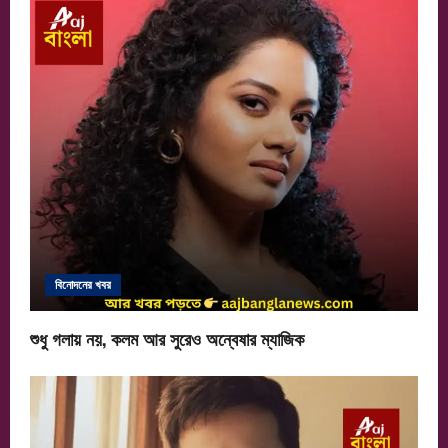
i
g
a
t
i
o
n
বিনোদনের খবর
শুধু গলায় নয়, কলম আর সুরেও অন্বেষার ম্যাজিক