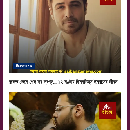
বিনোদনের খবর
রক্তে ভেসে গেল সব স্বপ্ন… ১২ ঘণ্টায় ছিন্নভিন্ন ইমরানের জীবন