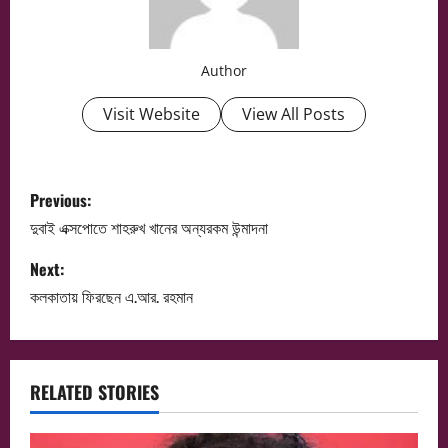
Author
Visit Website
View All Posts
P
Previous:
o
দুবাই এক্সপোতে শাহরুখ খানের অন্যরকম উন্মাদনা
s
Next:
কলকাতায় ফিরছেন এ.আর. রহমান
t
n
a
RELATED STORIES
v