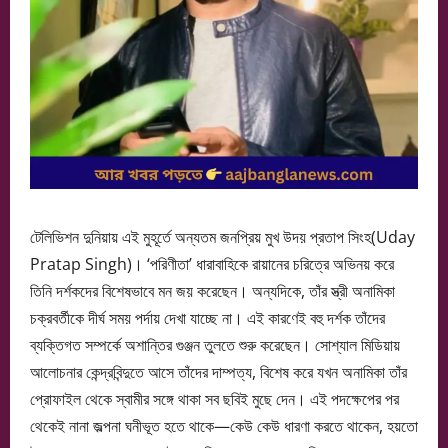
টেলিভিশন দুনিয়ায় এই মুহূর্তে অন্যতম জনপ্রিয় মুখ উদয় প্রতাপ সিংহ(Uday
Pratap Singh)। ‘পরিণীতা’ ধারাবাহিকে রায়ানের চরিত্রে অভিনয় করে
তিনি দর্শকদের বিশেষভাবে মন জয় করেছেন। অন্যদিকে, তাঁর স্ত্রী অনামিকা
চক্রবর্তীকে দীর্ঘ সময় পর্দায় দেখা যাচ্ছে না। এই কারণেই বহু দর্শক তাঁদের
ব্যক্তিগত সম্পর্কে অশান্তির গুঞ্জন তুলতে শুরু করেছেন। সোশ্যাল মিডিয়ায়
আলোচনার কেন্দ্রবিন্দুতে আসে তাঁদের দাম্পত্য, বিশেষ করে যখন অনামিকা তাঁর
প্রোফাইল থেকে স্বামীর সঙ্গে থাকা সব ছবিই মুছে দেন। এই পদক্ষেপের পর
থেকেই নানা জল্পনা ঘনীভূত হতে থাকে—কেউ কেউ ধারণা করতে থাকেন, হয়তো