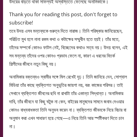
উদয়ের বাড়তে থাকা সাফল্যই অস্বস্তিতে ফেলেছে অনামিকাকে।
Thank you for reading this post, don't forget to
subscribe!
তবে উদয় এসব মন্তব্যকে গুরুত্ব দিতে নারাজ। তিনি পরিষ্কার জানিয়েছেন,
পরিচিত মুখ হলে নানা রকম কথা ও কটাক্ষের সম্মুখীন হতে হয়ই। তাঁর মতে,
তাঁদের সম্পর্কে কোনও ফাটল নেই, বিচ্ছেদের কথাও সত্য নয়। উদয় বলেন, এই
সব মন্তব্য তাঁদের ওপর কোনও প্রভাব ফেলে না, কারণ এ ধরনের বিতর্ক
শিল্পীদের জীবনে নতুন কিছু নয়।
অনামিকার বক্তব্যও স্বামীর সঙ্গে মিল রেখেই দৃঢ়। তিনি জানিয়ে দেন, সোশ্যাল
মিডিয়া তাঁর কাছে ব্যক্তিগত অনুভূতির জায়গা নয়, বরং কাজের পরিসর। তাই
সেখানে ব্যক্তিগত জীবনের ছবি না রাখাটা তাঁর একান্ত সিদ্ধান্ত। অনামিকার
দাবি, তাঁর জীবনে যা কিছু ঘটুক না কেন, বাইরের মানুষদের সামনে জবাব দেওয়ার
কোনও বাধ্যবাধকতা তিনি অনুভব করেন না। ব্যক্তিগত জীবনকে নিয়ে বিচার বা
অনুমান করা এখন সাধারণ হয়ে গেছে—এ নিয়ে তিনি আর স্পষ্টীকরণ দিতে চান
না।