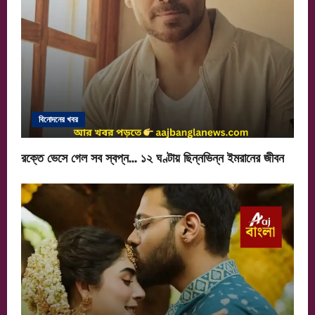
বিনোদনের খবর
রক্তে ভেসে গেল সব স্বপ্ন… ১২ ঘণ্টায় ছিন্নভিন্ন ইমরানের জীবন