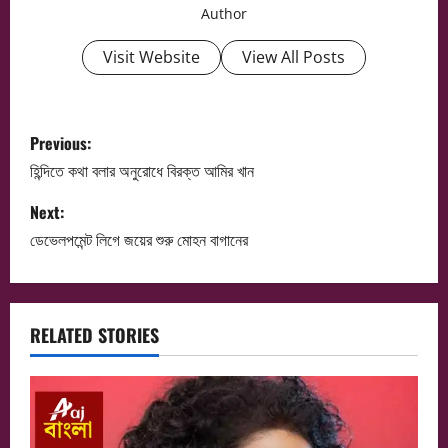
Author
Visit Website
View All Posts
P
Previous:
o
হিন্দিতে কথা বলার অনুরোধে বিরক্ত আমির খান
s
Next:
ডেভেলপমেন্ট লিগে জয়ের শুরু মোহন বাগানের
t
n
a
RELATED STORIES
v
i