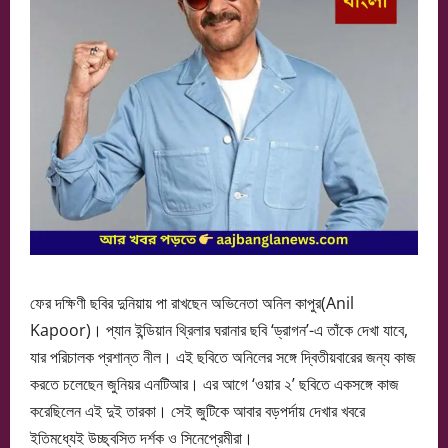
ফের দক্ষিণী ছবির দুনিয়ায় পা রাখছেন অভিনেতা অনিল কাপুর(Anil
Kapoor)। প্যান ইন্ডিয়ান থ্রিলার ঘরানার ছবি ‘ড্রাগন’-এ তাঁকে দেখা যাবে,
যার পরিচালক প্রশান্ত নীল। এই ছবিতে অনিলের সঙ্গে দ্বিতীয়বারের জন্য কাজ
করতে চলেছেন জুনিয়র এনটিআর। এর আগে ‘ওয়ার ২’ ছবিতে একসঙ্গে কাজ
করেছিলেন এই দুই তারকা। সেই জুটিকে আবার বড়পর্দায় দেখার খবরে
ইতিমধ্যেই উচ্ছ্বসিত দর্শক ও সিনেপ্রেমীরা।