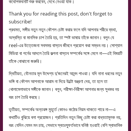
কথোপকথনটি শুরু করবেন, দেখে নেওয়া যাক।
Thank you for reading this post, don't forget to
subscribe!
প্রথমত, সঙ্গীর নতুন নতুন কৌশল চেষ্টা করার ফলে যদি আপনার শরীরে ব্যথা,
অস্বস্তি বা মানসিক চাপ তৈরি হয়, তা স্পষ্ট ভাষায় তাঁকে জানান। বলুন যে
reel-এর উত্তেজনা সবসময় বাস্তব জীবনে প্রয়োগ করা সম্ভব নয়। সোশ্যাল
মিডিয়া বা পর্নের আদলে তৈরি কল্পনা বাস্তব সম্পর্কের সঙ্গে মেলে না—এই বিষয়টি
তাঁকে বোঝানো জরুরি।
দ্বিতীয়ত, যৌনতার মূল উদ্দেশ্য দু’জনেরই আনন্দ পাওয়া। যদি নানা ধরনের নতুন
ভঙ্গি বা কৌশল আপনাকে আরাম না দিয়ে উল্টো যন্ত্রণা দেয়, তা হলে তা
খোলামেলাভাবে সঙ্গীকে জানান। বলুন, পরীক্ষা-নিরীক্ষা আপনার জন্য সুখকর নয়
বরং চাপ তৈরি করছে।
তৃতীয়ত, সম্পর্কের অন্তরঙ্গ মুহূর্তে কোনও কঠোর নিয়ম থাকতে পারে না—এ
কথাটিও বুঝিয়ে বলা প্রয়োজন। প্রতিদিন নতুন কিছু চেষ্টা করা বাধ্যতামূলক নয়,
বরং যেদিন যেমন মন চায়, সেভাবে স্বতঃস্ফূর্তভাবে ঘনিষ্ঠ হওয়াই বেশি স্বাভাবিক