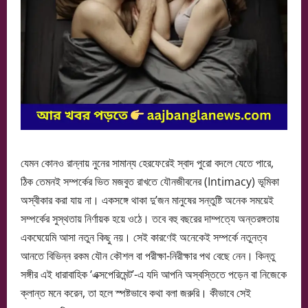
যেমন কোনও রান্নায় নুনের সামান্য হেরফেরেই স্বাদ পুরো বদলে যেতে পারে,
ঠিক তেমনই সম্পর্কের ভিত মজবুত রাখতে যৌনজীবনের (Intimacy) ভূমিকা
অস্বীকার করা যায় না। একসঙ্গে থাকা দু’জন মানুষের সন্তুষ্টি অনেক সময়েই
সম্পর্কের সুস্থতায় নির্ণায়ক হয়ে ওঠে। তবে বহু বছরের দাম্পত্যে অন্তরঙ্গতায়
একঘেয়েমি আসা নতুন কিছু নয়। সেই কারণেই অনেকেই সম্পর্কে নতুনত্ব
আনতে বিভিন্ন রকম যৌন কৌশল বা পরীক্ষা-নিরীক্ষার পথ বেছে নেন। কিন্তু
সঙ্গীর এই ধারাবাহিক ‘এক্সপেরিমেন্ট’-এ যদি আপনি অস্বস্তিতে পড়েন বা নিজেকে
ক্লান্ত মনে করেন, তা হলে স্পষ্টভাবে কথা বলা জরুরি। কীভাবে সেই