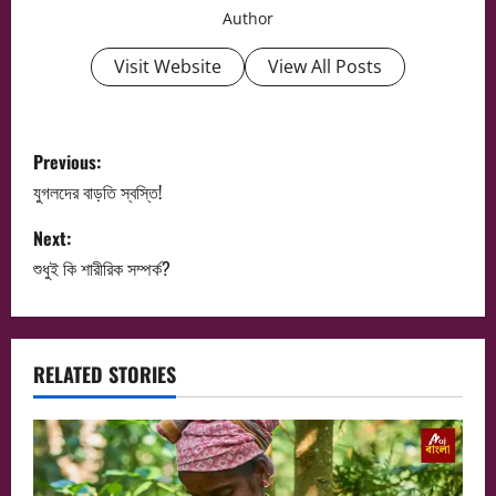
Author
Visit Website
View All Posts
P
Previous:
o
যুগলদের বাড়তি স্বস্তি!
s
Next:
শুধুই কি শারীরিক সম্পর্ক?
t
n
a
RELATED STORIES
v
i