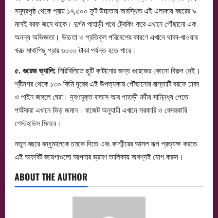
সমুদ্রপৃষ্ঠ থেকে প্রায় ১৭,৫০০ ফুট উচ্চতায় অবস্থিত এই এলাকায় বছরের ৯
মাসই বরফ জমে থাকে। দুর্গম পাহাড়ী পথে ট্রেকিং করে এখানে পৌঁছানো এক
অনন্য অভিজ্ঞতা। উচ্চতা ও প্রতিকূল পরিবেশের কারণে এখানে থাকা-খাওয়ার
খরচ মাথাপিছু প্রায় ৬০০০ টাকা পর্যন্ত হতে পারে।
৫. গুরেজ ভ্যালি:
নিরিবিলিতে ছুটি কাটানোর জন্য গুরেজের কোনো বিকল্প নেই।
শ্রীনগর থেকে ১৩০ কিমি দূরের এই উপত্যকায় পৌঁছানোর রাস্তাটি বরফে ঢাকা
ও পাইন জঙ্গলে ঘেরা। দূষণমুক্ত বাতাস আর পাহাড়ী নদীর সান্নিধ্য পেতে
পর্যটকরা এখানে ভিড় জমান। বাজেট অনুযায়ী এখানে সরকারি ও বেসরকারি
গেস্টহাউস মিলবে।
নতুন বছরে বন্ধুমহলকে চমকে দিতে এবং কাশ্মীরের আসল রূপ প্রত্যক্ষ করতে
এই অফবিট জায়গাগুলো আপনার ভ্রমণ তালিকায় অবশ্যই যোগ করুন।
ABOUT THE AUTHOR