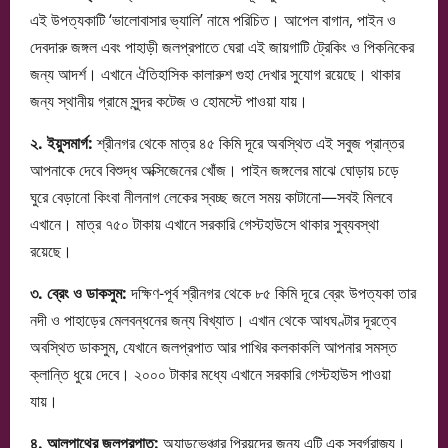
এই উপত্যকাটি ‘ভালোবাসার ভ্যালি’ নামে পরিচিত। আপেল বাগান, পাইন ও
দেবদারু জঙ্গল এবং পাহাড়ী জলপ্রপাতে ঘেরা এই জায়গাটি ট্রেকিং ও পিকনিকের
জন্য আদর্শ। এখানে ঐতিহাসিক কালারুশ গুহা দেখার সুযোগ রয়েছে। থাকার
জন্য স্থানীয় গ্রামে সুন্দর কটেজ ও হোমস্টে পাওয়া যায়।
২. ইয়ুসমার্গ:
শ্রীনগর থেকে মাত্র ৪৫ কিমি দূরে অবস্থিত এই সবুজ প্রান্তর
আপনাকে দেবে বিশুদ্ধ অক্সিজেনের খোঁজ। পাইন জঙ্গলের মাঝে ঘোড়ায় চড়ে
ঘুরে বেড়ানো কিংবা নীলনাগ লেকের স্বচ্ছ জলে সময় কাটানো—সবই মিলবে
এখানে। মাত্র ৭৫০ টাকায় এখানে সরকারি গেস্টহাউসে থাকার সুব্যবস্থা
রয়েছে।
৩. ব্রেং ও ডাকসুম:
দক্ষিণ-পূর্ব শ্রীনগর থেকে ৮৫ কিমি দূরে ব্রেং উপত্যকা তার
নদী ও পাহাড়ের মেলবন্ধনের জন্য বিখ্যাত। এখান থেকে আধঘণ্টার দূরত্বে
অবস্থিত ডাকসুম, যেখানে জলপ্রপাত আর পাখির কলকাকলি আপনার সমস্ত
ক্লান্তি ধুয়ে দেবে। ২০০০ টাকার মধ্যে এখানে সরকারি গেস্টহাউস পাওয়া
যায়।
৪. আলপাথের জলপ্রপাত:
অ্যাডভেঞ্চার প্রিয়দের জন্য এটি এক স্বর্গরাজ্য।