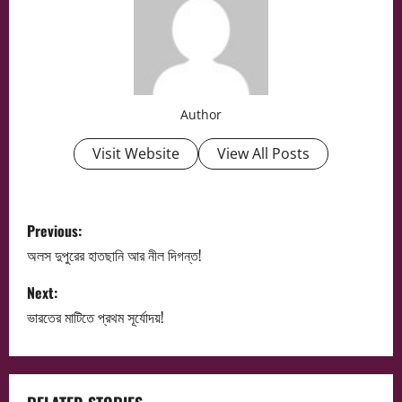
Author
Visit Website
View All Posts
P
Previous:
o
অলস দুপুরের হাতছানি আর নীল দিগন্ত!
s
Next:
ভারতের মাটিতে প্রথম সূর্যোদয়!
t
n