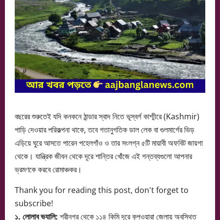
বছরের শুরুতেই যদি কনকনে ঠান্ডার স্বাদ নিতে ভূস্বর্গ কাশ্মীরে (Kashmir)
পাড়ি দেওয়ার পরিকল্পনা থাকে, তবে গতানুগতিক ডাল লেক বা গুলমার্গের ভিড়
এড়িয়ে ঘুরে আসতে পারেন পহেলগাঁও ও তার সংলগ্ন ৫টি মায়াবী অফবিট জায়গা
থেকে। যান্ত্রিক জীবন থেকে দূরে শান্তির খোঁজে এই গন্তব্যগুলো আপনার
ভ্রমণকে করবে রোমাঞ্চকর।
Thank you for reading this post, don't forget to
subscribe!
১. লোলাব ভ্যালি:
শ্রীনগর থেকে ১১৪ কিমি দূরে কুপওয়ারা জেলায় অবস্থিত