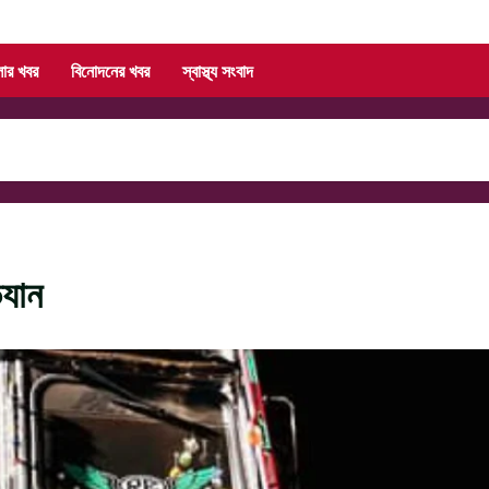
লার খবর
বিনোদনের খবর
স্বাস্থ্য সংবাদ
িযান