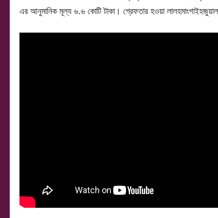
এর আনুমানিক মূল্য ৬.৬ কোটি টাকা। গ্রেফতার হওয়া লালহমাংগাইহজুয়াল