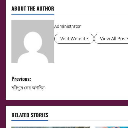
ABOUT THE AUTHOR
Administrator
Visit Website
View All Post
P
Previous:
মণিপুরে ফের অশান্তি
o
s
t
RELATED STORIES
n