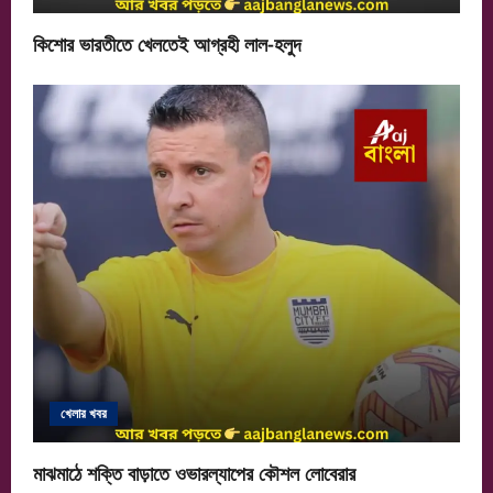
কিশোর ভারতীতে খেলতেই আগ্রহী লাল-হলুদ
খেলার খবর
মাঝমাঠে শক্তি বাড়াতে ওভারল্যাপের কৌশল লোবেরার