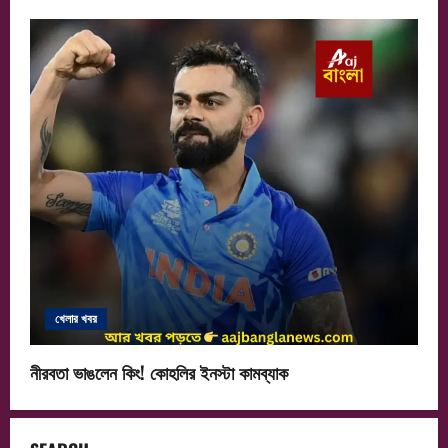
খেলার খবর
নীরবতা ভাঙলেন কিং! কোহলির ইনস্টা কামব্যাক