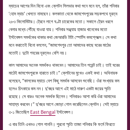
ম্যাচের আগের দিন বিনো এবং ক্লেটন সিলভার কথা শুনে মনে হল, তাঁরা শনিবার
‘হোম ম্যাচ’ খেলতে নামছেন। কলকাতা থেকে জামশেদপুরের সড়কপথে দূরত্ব
২৮৩ কিলোমিটার। ট্রেনে লাগে ঘণ্টা চারেকের মতো। সকালে ট্রেন ধরলে
বেলার মধ্যে পৌঁছে যাওয়া যায়। শনিবার সন্ধ্যায় হাজার খানেকের মতো
ইস্টবেঙ্গল সমর্থকের থাকার কথা জেআরডি টাটা স্পোর্টস কমপ্লেক্সে। সে কথা
মনে করাতেই বিনো বললেন, “জামশেদপুর তো আমাদের কাছে ঘরের মাঠের
মতোই। দুটো শহরের দূরত্বও বেশি নয়।
কাল আমাদের অনেক সমর্থকও থাকবেন। আমাদের তিন পয়েন্ট চাই। তাই ঘরের
মাঠেই জামশেদপুরকে হারাতে চাই।” ক্লেটনের মুখেও একই কথা। অধিনায়ক
বলেছেন, “কালকের ম্যাচে বেশ কিছু সমর্থক আসবেন শুনেছি। ওঁরা সংখ্যায় কম
হলেও চিৎকারে কম নন। দু’বছর আগে এই মাঠে দারুণ একটা জয়ের স্মৃতি
রয়েছে। সে বারও অনেক সমর্থক ছিলেন। শনিবারও আশা করি ওঁরা আমাদের
সাহায্য করবেন।” দু’বছর আগে জোড়া গোল করেছিলেন ক্লেটন। সেই ম্যাচে
৩-১ জিতেছিল
East Bengal
ইস্টবেঙ্গল।
এ বার তিনি এখনও গোল পাননি। পুরনো স্মৃতি তাজা শনিবার কি ফর্মে ফিরতে