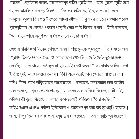
পারবেন? ক্লেটনের জবাব, “জামশেদপুর কঠিন প্রতিপক্ষ। তবে পুরনো স্মৃতি মনে
পড়লে আত্মবিশ্বাস বাড়ে ঠিকই। শনিবারও কঠিন লড়াই হতে পারে। তবে
মরসুমের প্রথম তিন পয়েন্ট পেতে আমরা ঝাঁপাব।” কুয়াদ্রাত চলে যাওয়ার পরেও
প্রস্তুতিতে যে কোনও প্রভাব পড়েনি সেটা স্পষ্ট বিনোর কথায়। তিনি বলেছেন,
“আমরা যে ভাবে অনুশীলন করছিলাম সে ভাবেই করছি।
জেতার মানসিকতা নিয়েই খেলতে নামব। প্রত্যেকে প্রস্তুত।” তাঁর সংযোজন,
“প্রথম তিনটে ম্যাচে হারলেও আমরা ভাল খেলেছি। ছোট ছোট ভুলের জন্য
হেরেছি। কাল যাতে সেই ভুল না হয় তারই চেষ্টা করব।” আনোয়ার আলির খেলা
ইতিমধ্যেই আতসকাচের তলায়। তিনি একেবারেই ভাল খেলতে পারছেন না।
যদিও বিনো পাশে দাঁড়িয়েছেন আনোয়ারের। বলেছেন, “আনোয়ার টানা জাতীয়
দলে খেলছে। খুব ভাল খেলোয়াড়। ও দলের সঙ্গে মানিয়ে নিয়েছে। কী চাই,
কৌশল কী বুঝে গিয়েছে। আমরা ওকে রেখেই পরিকল্পনা তৈরি করছি।”
আইএসএলে এখনও পর্যন্ত ইস্টবেঙ্গল ও জামশেদপুর আট বার মুখোমুখি হয়েছে।
জামশেদপুর তিন বার এবং লাল-হলুদ দু’বার জিতেছে। তিনটি ম্যাচ ড্র হয়েছে।