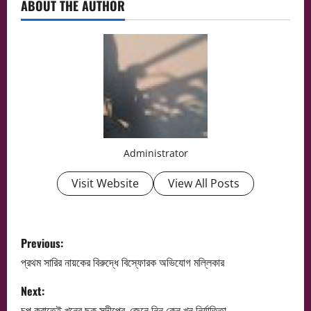
ABOUT THE AUTHOR
Administrator
Visit Website
View All Posts
P
Previous:
o
প্রথম সারির নায়কের বিরুদ্ধে বিস্ফোরক অভিযোগ মল্লিকার
s
Next:
চুপ করাতেই খুনের ছক সন্দীপের, জেনে নিন কেন খুন নির্যাতিতা