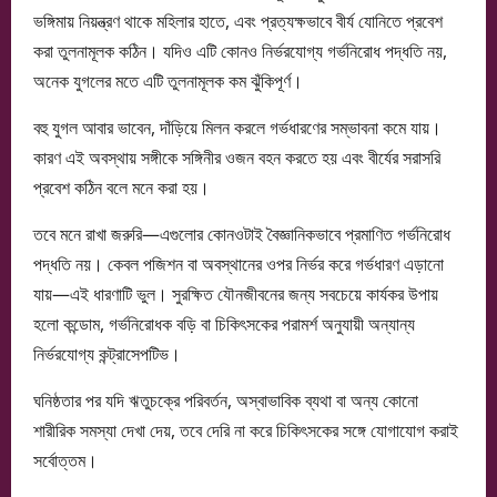
ভঙ্গিমায় নিয়ন্ত্রণ থাকে মহিলার হাতে, এবং প্রত্যক্ষভাবে বীর্য যোনিতে প্রবেশ
করা তুলনামূলক কঠিন। যদিও এটি কোনও নির্ভরযোগ্য গর্ভনিরোধ পদ্ধতি নয়,
অনেক যুগলের মতে এটি তুলনামূলক কম ঝুঁকিপূর্ণ।
বহু যুগল আবার ভাবেন, দাঁড়িয়ে মিলন করলে গর্ভধারণের সম্ভাবনা কমে যায়।
কারণ এই অবস্থায় সঙ্গীকে সঙ্গিনীর ওজন বহন করতে হয় এবং বীর্যের সরাসরি
প্রবেশ কঠিন বলে মনে করা হয়।
তবে মনে রাখা জরুরি—এগুলোর কোনওটাই বৈজ্ঞানিকভাবে প্রমাণিত গর্ভনিরোধ
পদ্ধতি নয়। কেবল পজিশন বা অবস্থানের ওপর নির্ভর করে গর্ভধারণ এড়ানো
যায়—এই ধারণাটি ভুল। সুরক্ষিত যৌনজীবনের জন্য সবচেয়ে কার্যকর উপায়
হলো কন্ডোম, গর্ভনিরোধক বড়ি বা চিকিৎসকের পরামর্শ অনুযায়ী অন্যান্য
নির্ভরযোগ্য কন্ট্রাসেপটিভ।
ঘনিষ্ঠতার পর যদি ঋতুচক্রে পরিবর্তন, অস্বাভাবিক ব্যথা বা অন্য কোনো
শারীরিক সমস্যা দেখা দেয়, তবে দেরি না করে চিকিৎসকের সঙ্গে যোগাযোগ করাই
সর্বোত্তম।