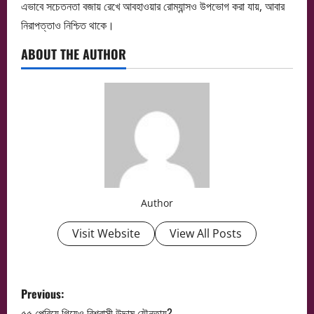
এভাবে সচেতনতা বজায় রেখে আবহাওয়ার রোম্যান্সও উপভোগ করা যায়, আবার
নিরাপত্তাও নিশ্চিত থাকে।
ABOUT THE AUTHOR
Author
Visit Website
View All Posts
P
Previous:
৫৫ পেরিয়ে গিয়েও বিশ্বাসী উদ্দাম যৌনতায়?