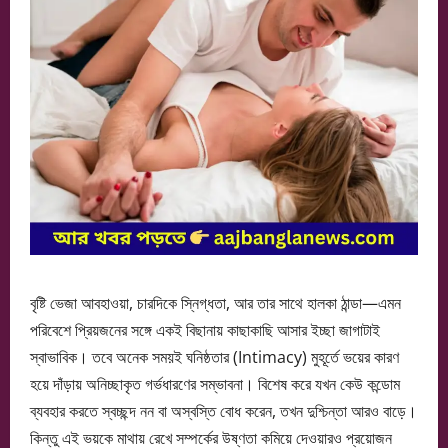
বৃষ্টি ভেজা আবহাওয়া, চারদিকে স্নিগ্ধতা, আর তার সাথে হালকা ঠান্ডা—এমন
পরিবেশে প্রিয়জনের সঙ্গে একই বিছানায় কাছাকাছি আসার ইচ্ছা জাগাটাই
স্বাভাবিক। তবে অনেক সময়ই ঘনিষ্ঠতার (Intimacy) মুহূর্তে ভয়ের কারণ
হয়ে দাঁড়ায় অনিচ্ছাকৃত গর্ভধারণের সম্ভাবনা। বিশেষ করে যখন কেউ কন্ডোম
ব্যবহার করতে স্বচ্ছন্দ নন বা অস্বস্তি বোধ করেন, তখন দুশ্চিন্তা আরও বাড়ে।
কিন্তু এই ভয়কে মাথায় রেখে সম্পর্কের উষ্ণতা কমিয়ে দেওয়ারও প্রয়োজন