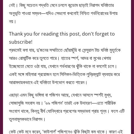
নেই। কিছু সচেতন পদ্ধতি মেনে চললে কন্ডোম ছাড়াই নিরাপদ ঘনিষ্ঠতার
অনুভূতি পাওয়া সম্ভব—যদিও সেগুলো কখনোই নিশ্চিত গর্ভনিরোধের উপায়
নয়।
Thank you for reading this post, don't forget to
subscribe!
প্রথমেই বলা যায়, দু’জনের সম্মতিতে ছোঁয়াছুঁয়ি বা সেন্সুয়াল টাচ ঘনিষ্ঠ মুহূর্তকে
আরও রোমান্টিক করে তুলতে পারে। হাতের স্পর্শ, আদর বা মুখের খেলায়
ইচ্ছেমতো মেতে ওঠা যায়, যেখানে গর্ভধারণের ঝুঁকি থাকে না বললেই চলে।
একই সঙ্গে মহিলারা প্রয়োজন হলে সিলিকন-ভিত্তিক লুব্রিক্যান্ট ব্যবহার করে
আরামদায়কভাবে এই ঘনিষ্ঠতা উপভোগ করতে পারেন।
এছাড়া এমন কিছু ভঙ্গিমা বা পজিশন আছে, যেখানে আসলে স্পর্শই মুখ্য,
সোজাসুজি সহবাস নয়। ‘৬৯ পজিশন’ তারই এক উদাহরণ—এতে শারীরিক
সংযোগ থাকে, কিন্তু বীর্য যোনিদ্বারে প্রবেশের সম্ভাবনা প্রায় শূন্য। ফলে এটি
তুলনামূলকভাবে নিরাপদ।
কেউ কেউ মনে করেন, ‘কাউগার্ল’ পজিশনেও ঝুঁকি কিছুটা কম থাকে। কারণ এই