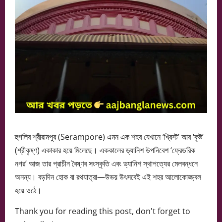
হুগলির শ্রীরামপুর (Serampore) এমন এক শহর যেখানে ‘খ্রিস্ট’ আর ‘কৃষ্ট’
(শ্রীকৃষ্ণ) একাকার হয়ে মিলেছে। এককালের ড্যানিশ উপনিবেশ ‘ফ্রেডরিক
নগর’ আজ তার প্রাচীন বৈষ্ণব সংস্কৃতি এবং ড্যানিশ স্থাপত্যের মেলবন্ধনে
অনন্য। বড়দিন হোক বা রথযাত্রা—উভয় উৎসবেই এই শহর আলোকোজ্জ্বল
হয়ে ওঠে।
Thank you for reading this post, don't forget to