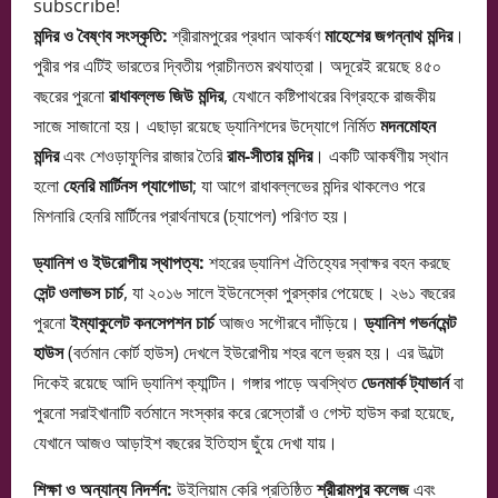
subscribe!
মন্দির ও বৈষ্ণব সংস্কৃতি:
শ্রীরামপুরের প্রধান আকর্ষণ
মাহেশের জগন্নাথ মন্দির
।
পুরীর পর এটিই ভারতের দ্বিতীয় প্রাচীনতম রথযাত্রা। অদূরেই রয়েছে ৪৫০
বছরের পুরনো
রাধাবল্লভ জিউ মন্দির
, যেখানে কষ্টিপাথরের বিগ্রহকে রাজকীয়
সাজে সাজানো হয়। এছাড়া রয়েছে ড্যানিশদের উদ্যোগে নির্মিত
মদনমোহন
মন্দির
এবং শেওড়াফুলির রাজার তৈরি
রাম-সীতার মন্দির
। একটি আকর্ষণীয় স্থান
হলো
হেনরি মার্টিনস প্যাগোডা
; যা আগে রাধাবল্লভের মন্দির থাকলেও পরে
মিশনারি হেনরি মার্টিনের প্রার্থনাঘরে (চ্যাপেল) পরিণত হয়।
ড্যানিশ ও ইউরোপীয় স্থাপত্য:
শহরের ড্যানিশ ঐতিহ্যের স্বাক্ষর বহন করছে
সেন্ট ওলাভস চার্চ
, যা ২০১৬ সালে ইউনেস্কো পুরস্কার পেয়েছে। ২৬১ বছরের
পুরনো
ইম্যাকুলেট কনসেপশন চার্চ
আজও সগৌরবে দাঁড়িয়ে।
ড্যানিশ গভর্নমেন্ট
হাউস
(বর্তমান কোর্ট হাউস) দেখলে ইউরোপীয় শহর বলে ভ্রম হয়। এর উল্টো
দিকেই রয়েছে আদি ড্যানিশ ক্যান্টিন। গঙ্গার পাড়ে অবস্থিত
ডেনমার্ক ট্যাভার্ন
বা
পুরনো সরাইখানাটি বর্তমানে সংস্কার করে রেস্তোরাঁ ও গেস্ট হাউস করা হয়েছে,
যেখানে আজও আড়াইশ বছরের ইতিহাস ছুঁয়ে দেখা যায়।
শিক্ষা ও অন্যান্য নিদর্শন:
উইলিয়াম কেরি প্রতিষ্ঠিত
শ্রীরামপুর কলেজ
এবং