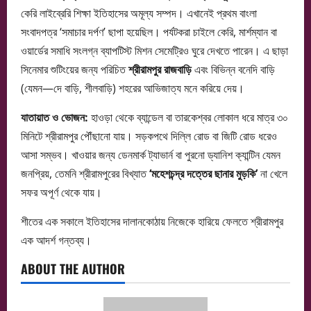
কেরি লাইব্রেরি শিক্ষা ইতিহাসের অমূল্য সম্পদ। এখানেই প্রথম বাংলা
সংবাদপত্র ‘সমাচার দর্পণ’ ছাপা হয়েছিল। পর্যটকরা চাইলে কেরি, মার্শম্যান বা
ওয়ার্ডের সমাধি সংলগ্ন ব্যাপটিস্ট মিশন সেমেট্রিও ঘুরে দেখতে পারেন। এ ছাড়া
সিনেমার শুটিংয়ের জন্য পরিচিত
শ্রীরামপুর রাজবাড়ি
এবং বিভিন্ন বনেদি বাড়ি
(যেমন—দে বাড়ি, শীলবাড়ি) শহরের আভিজাত্য মনে করিয়ে দেয়।
যাতায়াত ও ভোজন:
হাওড়া থেকে ব্যান্ডেল বা তারকেশ্বর লোকাল ধরে মাত্র ৩০
মিনিটে শ্রীরামপুর পৌঁছানো যায়। সড়কপথে দিল্লি রোড বা জিটি রোড ধরেও
আসা সম্ভব। খাওয়ার জন্য ডেনমার্ক ট্যাভার্ন বা পুরনো ড্যানিশ ক্যান্টিন যেমন
জনপ্রিয়, তেমনি শ্রীরামপুরের বিখ্যাত
‘মহেশচন্দ্র দত্তের ছানার মুড়কি’
না খেলে
সফর অপূর্ণ থেকে যায়।
শীতের এক সকালে ইতিহাসের দালানকোঠায় নিজেকে হারিয়ে ফেলতে শ্রীরামপুর
এক আদর্শ গন্তব্য।
ABOUT THE AUTHOR