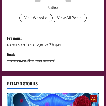
Author
Visit Website
View All Posts
P
Previous:
o
চার বছর পরে পর্দায় পারদ চড়াল ‘ফ্যামিলি ম্যান’
s
Next:
আহমেদাবাদ-বারাণসীকে টেক্কা কলকাতার!
t
n
a
RELATED STORIES
v
i