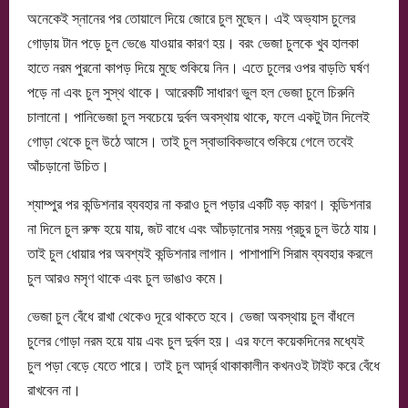
অনেকেই স্নানের পর তোয়ালে দিয়ে জোরে চুল মুছেন। এই অভ্যাস চুলের
গোড়ায় টান পড়ে চুল ভেঙে যাওয়ার কারণ হয়। বরং ভেজা চুলকে খুব হালকা
হাতে নরম পুরনো কাপড় দিয়ে মুছে শুকিয়ে নিন। এতে চুলের ওপর বাড়তি ঘর্ষণ
পড়ে না এবং চুল সুস্থ থাকে। আরেকটি সাধারণ ভুল হল ভেজা চুলে চিরুনি
চালানো। পানিভেজা চুল সবচেয়ে দুর্বল অবস্থায় থাকে, ফলে একটু টান দিলেই
গোড়া থেকে চুল উঠে আসে। তাই চুল স্বাভাবিকভাবে শুকিয়ে গেলে তবেই
আঁচড়ানো উচিত।
শ্যাম্পুর পর কন্ডিশনার ব্যবহার না করাও চুল পড়ার একটি বড় কারণ। কন্ডিশনার
না দিলে চুল রুক্ষ হয়ে যায়, জট বাধে এবং আঁচড়ানোর সময় প্রচুর চুল উঠে যায়।
তাই চুল ধোয়ার পর অবশ্যই কন্ডিশনার লাগান। পাশাপাশি সিরাম ব্যবহার করলে
চুল আরও মসৃণ থাকে এবং চুল ভাঙাও কমে।
ভেজা চুল বেঁধে রাখা থেকেও দূরে থাকতে হবে। ভেজা অবস্থায় চুল বাঁধলে
চুলের গোড়া নরম হয়ে যায় এবং চুল দুর্বল হয়। এর ফলে কয়েকদিনের মধ্যেই
চুল পড়া বেড়ে যেতে পারে। তাই চুল আর্দ্র থাকাকালীন কখনওই টাইট করে বেঁধে
রাখবেন না।