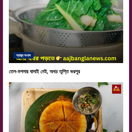
স্বাস্থ্য সংবাদ
তেল-মশলার বালাই নেই, অথচ তৃপ্তি ভরপুর