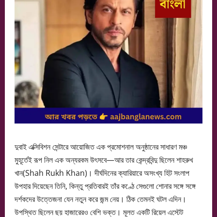
দুবাই এক্সিবিশন সেন্টারে আয়োজিত এক প্রমোশনাল অনুষ্ঠানের সাধারণ মঞ্চ
মুহূর্তেই রূপ নিল এক অন্যরকম উৎসবে—আর তার কেন্দ্রবিন্দু ছিলেন শাহরুখ
খান(Shah Rukh Khan)। দীর্ঘদিনের ক্যারিয়ারে অসংখ্য হিট সংলাপ
উপহার দিয়েছেন তিনি, কিন্তু প্রতিবারই তাঁর কণ্ঠে সেগুলো শোনার সঙ্গে সঙ্গে
দর্শকদের উত্তেজনা যেন নতুন করে জন্ম নেয়। ঠিক তেমনই ঘটল এদিন।
উপস্থিত ছিলেন ছয় হাজারেরও বেশি ভক্ত। মূলত একটি রিয়েল এস্টেট