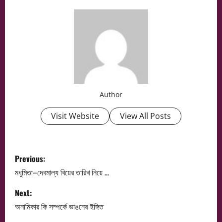
Author
Visit Website
View All Posts
P
Previous:
o
মধুমিতা–দেবমাল্য বিয়ের তারিখ নিয়ে …
s
Next:
অনামিকার কি সম্পর্কে ভাঙনের ইঙ্গিত
t