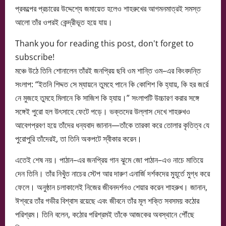
প্রকল্পের প্রচারের উদ্দেশ্যে জমায়েত হলেও শাহরুখের আগমনমাত্রই সমস্ত
আলো তাঁর ওপরই কেন্দ্রীভূত হয়ে যায়।
Thank you for reading this post, don't forget to
subscribe!
মঞ্চে উঠে তিনি শোনালেন তাঁরই জনপ্রিয় ছবি ওম শান্তি ওম–এর কিংবদন্তি
সংলাপ: “ইতনি শিদ্দত সে ম্যায়নে তুমহে পানে কি কোশিশ কি হ্যায়, কি হর জর্রে
নে মুজহে তুমহে মিলানে কি সাজিশ কি হ্যায়।” সংলাপটি উচ্চারণ করার সঙ্গে
সঙ্গেই পুরো হল উৎসাহে ফেটে পড়ে। ভক্তদের উল্লাস দেখে শাহরুখও
আবেগপ্রবণ হয়ে তাঁদের ধন্যবাদ জানান—তাঁকে তারকা করে তোলার কৃতিত্ব যে
পুরোপুরি তাঁদেরই, তা তিনি অকপটে স্বীকার করেন।
এতেই শেষ নয়। পাঠান–এর জনপ্রিয় গান ঝুমে জো পাঠান–এও নাচে মাতিয়ে
দেন তিনি। তাঁর নিখুঁত নাচের স্টেপ আর দারুণ এনার্জি দর্শকদের মুহূর্তে মুগ্ধ করে
ফেলে। অনুষ্ঠান চলাকালেই নিজের জীবনদর্শনও শেয়ার করেন শাহরুখ। জানান,
ঈশ্বরে তাঁর গভীর বিশ্বাস রয়েছে এবং জীবনে তাঁর মূল শক্তি সবসময় কঠোর
পরিশ্রম। তিনি বলেন, কঠোর পরিশ্রমই তাঁকে আজকের অবস্থানে পৌঁছে