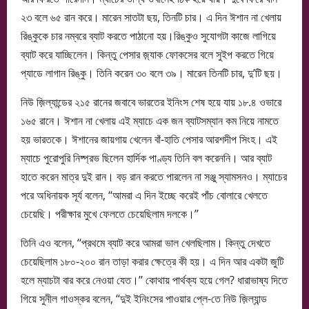
২৩ বলে ৬৫ রান করে। মারেন সাতটা ছয়, তিনটি চার। এ দিন ঈশান না খেলায়
রিঙ্কুকে চার নম্বরে ব্যাট করতে পাঠানো হয়।রিঙ্কুও সুযোগটা কাজে লাগিয়ে
ব্যাট করে যাচ্ছিলেন। কিন্তু পেসার জ়্যাক ফোকসের বলে সুইপ করতে গিয়ে
প্যাডে লাগান রিঙ্কু। তিনি করেন ৩০ বলে ৩৯। মারেন তিনটি চার, দু’টি ছয়।
নিউ জ়িল্যান্ডের ২১৫ রানের জবাবে ভারতের ইনিংস শেষ হয়ে যায় ১৮.৪ ওভারে
১৬৫ রানে। ঈশান না খেলায় এই ম্যাচে এক জন ব্যাটসম্যান কম নিয়ে নামতে
হয় ভারতকে। ঈশানের জায়গায় খেলেন বাঁ-হাতি পেসার আরশদীপ সিংহ। এই
ম্যাচে পুরোপুরি নিষ্প্রভ ছিলেন হার্দিক পাণ্ড্য তিনি বল করেননি। আর ব্যাট
হাতে করেন মাত্র দুই রান। বড় রান করতে পারলেন না সঞ্জু স্যামসনও। ম্যাচের
পরে অধিনায়ক সূর্য বলেন, ‘‘আমরা এ দিন ইচ্ছে করেই পাঁচ বোলারে খেলতে
চেয়েছি। পরীক্ষার মুখে ফেলতে চেয়েছিলাম দলকে।’’
তিনি এও বলেন, ‘‘প্রথমে ব্যাট করে আমরা ভাল খেলছিলাম। কিন্তু দেখতে
চেয়েছিলাম ১৮০-২০০ রান তাড়া করার ক্ষেত্রে কী হয়। এ দিন আর একটা জুটি
হলে ম্যাচটা বার করে নেওয়া যেত।’’ কোথায় পার্থক্য হয়ে গেল? ধারাভাষ্য দিতে
গিয়ে সুনীল গাওস্কর বলেন, ‘‘দুই ইনিংসের পাওয়ার প্লে-তে নিউ জ়িল্যান্ড