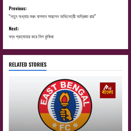
P
Previous:
o
“নতুন অধ্যায় শুরু: বাগদান সারলেন অভিনেত্রী অদ্রিজা রায়”
s
Next:
বন্‌ধ প্রত্যাহার করে নিল কুকিরা
t
n
a
RELATED STORIES
v
i
g
a
t