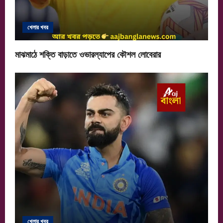
খেলার খবর
মাঝমাঠে শক্তি বাড়াতে ওভারল্যাপের কৌশল লোবেরার
খেলার খবর