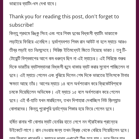
ভারতের ব্যাটিং-ধস দেখা যাবে।
Thank you for reading this post, don't forget to
subscribe!
কিন্তু প্রথমে রিঙ্কু সিংহ এবং পরে শিবম দুবের বিধ্বংসী ব্যাটিং ভারতকে
লড়াইয়ে ফিরিয়ে এনেছিল। দুর্ভাগ্যবশত শিবম রান আউট না হলে ম্যাচে আরও
তীব্র লড়াই হত নিঃসন্দেহে। সিরিজ় ইতিমধ্যেই জিতে নিয়েছে ভারত। তবু টি-
টোয়েন্টি বিশ্বকাপের আগে কম গুরুত্ব ছিল না এই ম্যাচের। এই সিরিজ়ে শুরুর
দিকে ভারতীয় ব্যাটসম্যানরা বিধ্বংসী ছন্দে থাকায় ব্যাট করার সুযোগ পাচ্ছিলেন না
দুবে। এই ম্যাচে পেলেন এবং বুঝিয়ে দিলেন শেষ দিকে ভারতের ইনিংসকে টানার
ক্ষমতা আছে তাঁর। আগের ম্যাচে ১৪ বলে অর্ধশতরান করে ক্রিকেটবিশ্বকে
চমকে দিয়েছিলেন অভিষেক। এই ম্যাচে ১৫ বলে অর্ধশতরান করে গেলেন
দুবে। এই বাঁ-হাতি যখন মারছিলেন, তখন দিশাহারা দেখাচ্ছিল নিউ জ়িল্যান্ড
বোলারদের। কিন্তু পুরোপুরি দুর্ভাগ্যের শিকার হয়ে ফিরে গেলেন দুবে।
হর্ষিত রানার শট বোলার ম্যাট হেনরির হাতে লেগে নন স্ট্রাইকার প্রান্তের
উইকেটে লাগে। রান নেওয়ার জন্য তখন ক্রিজ় থেকে বেরিয়ে গিয়েছিলেন দুবে।
আর ফিরতে পারেননি। ম্যাচের ভাগ্য ওখানেই ঠিক হয়ে যায়। দুবে ফিরে যান