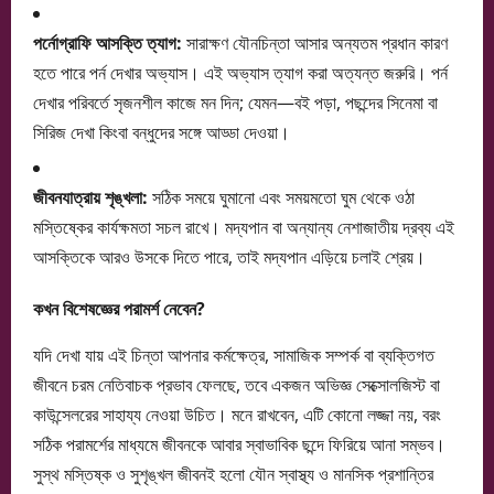
পর্নোগ্রাফি আসক্তি ত্যাগ:
সারাক্ষণ যৌনচিন্তা আসার অন্যতম প্রধান কারণ
হতে পারে পর্ন দেখার অভ্যাস। এই অভ্যাস ত্যাগ করা অত্যন্ত জরুরি। পর্ন
দেখার পরিবর্তে সৃজনশীল কাজে মন দিন; যেমন—বই পড়া, পছন্দের সিনেমা বা
সিরিজ দেখা কিংবা বন্ধুদের সঙ্গে আড্ডা দেওয়া।
জীবনযাত্রায় শৃঙ্খলা:
সঠিক সময়ে ঘুমানো এবং সময়মতো ঘুম থেকে ওঠা
মস্তিষ্কের কার্যক্ষমতা সচল রাখে। মদ্যপান বা অন্যান্য নেশাজাতীয় দ্রব্য এই
আসক্তিকে আরও উসকে দিতে পারে, তাই মদ্যপান এড়িয়ে চলাই শ্রেয়।
কখন বিশেষজ্ঞের পরামর্শ নেবেন?
যদি দেখা যায় এই চিন্তা আপনার কর্মক্ষেত্র, সামাজিক সম্পর্ক বা ব্যক্তিগত
জীবনে চরম নেতিবাচক প্রভাব ফেলছে, তবে একজন অভিজ্ঞ সেক্সোলজিস্ট বা
কাউন্সেলরের সাহায্য নেওয়া উচিত। মনে রাখবেন, এটি কোনো লজ্জা নয়, বরং
সঠিক পরামর্শের মাধ্যমে জীবনকে আবার স্বাভাবিক ছন্দে ফিরিয়ে আনা সম্ভব।
সুস্থ মস্তিষ্ক ও সুশৃঙ্খল জীবনই হলো যৌন স্বাস্থ্য ও মানসিক প্রশান্তির