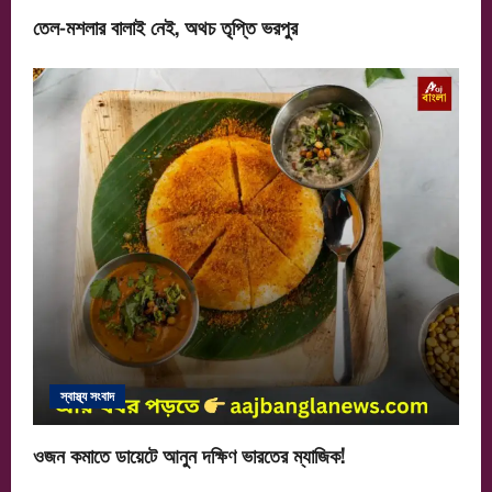
তেল-মশলার বালাই নেই, অথচ তৃপ্তি ভরপুর
স্বাস্থ্য সংবাদ
ওজন কমাতে ডায়েটে আনুন দক্ষিণ ভারতের ম্যাজিক!