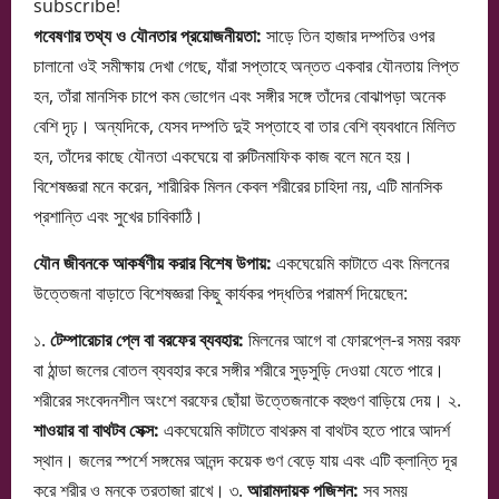
subscribe!
গবেষণার তথ্য ও যৌনতার প্রয়োজনীয়তা:
সাড়ে তিন হাজার দম্পতির ওপর
চালানো ওই সমীক্ষায় দেখা গেছে, যাঁরা সপ্তাহে অন্তত একবার যৌনতায় লিপ্ত
হন, তাঁরা মানসিক চাপে কম ভোগেন এবং সঙ্গীর সঙ্গে তাঁদের বোঝাপড়া অনেক
বেশি দৃঢ়। অন্যদিকে, যেসব দম্পতি দুই সপ্তাহে বা তার বেশি ব্যবধানে মিলিত
হন, তাঁদের কাছে যৌনতা একঘেয়ে বা রুটিনমাফিক কাজ বলে মনে হয়।
বিশেষজ্ঞরা মনে করেন, শারীরিক মিলন কেবল শরীরের চাহিদা নয়, এটি মানসিক
প্রশান্তি এবং সুখের চাবিকাঠি।
যৌন জীবনকে আকর্ষণীয় করার বিশেষ উপায়:
একঘেয়েমি কাটাতে এবং মিলনের
উত্তেজনা বাড়াতে বিশেষজ্ঞরা কিছু কার্যকর পদ্ধতির পরামর্শ দিয়েছেন:
১.
টেম্পারেচার প্লে বা বরফের ব্যবহার:
মিলনের আগে বা ফোরপ্লে-র সময় বরফ
বা ঠান্ডা জলের বোতল ব্যবহার করে সঙ্গীর শরীরে সুড়সুড়ি দেওয়া যেতে পারে।
শরীরের সংবেদনশীল অংশে বরফের ছোঁয়া উত্তেজনাকে বহুগুণ বাড়িয়ে দেয়। ২.
শাওয়ার বা বাথটব সেক্স:
একঘেয়েমি কাটাতে বাথরুম বা বাথটব হতে পারে আদর্শ
স্থান। জলের স্পর্শে সঙ্গমের আনন্দ কয়েক গুণ বেড়ে যায় এবং এটি ক্লান্তি দূর
করে শরীর ও মনকে তরতাজা রাখে। ৩.
আরামদায়ক পজিশন:
সব সময়