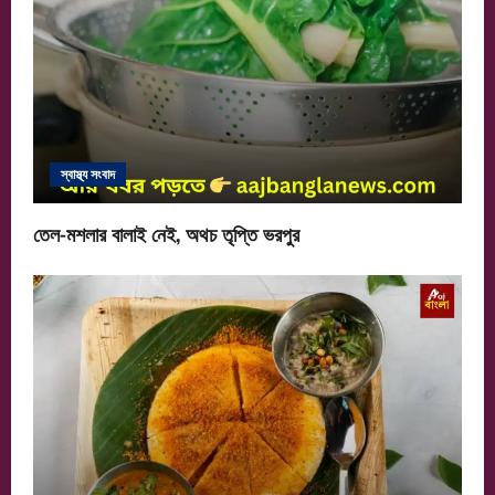
স্বাস্থ্য সংবাদ
তেল-মশলার বালাই নেই, অথচ তৃপ্তি ভরপুর