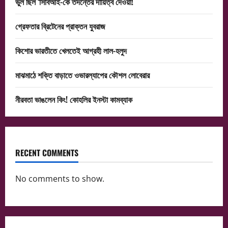
ভুল ছিল ‘সিবিআই-কে তদন্তের দায়িত্ব দেওয়া!
গ্রেফতার ব্রিটেনের প্রাক্তন যুবরাজ
কিশোর ভারতীতে খেলতেই আগ্রহী লাল-হলুদ
মাঝমাঠে শক্তি বাড়াতে ওভারল্যাপের কৌশল লোবেরার
নীরবতা ভাঙলেন কিং! কোহলির ইনস্টা কামব্যাক
RECENT COMMENTS
No comments to show.