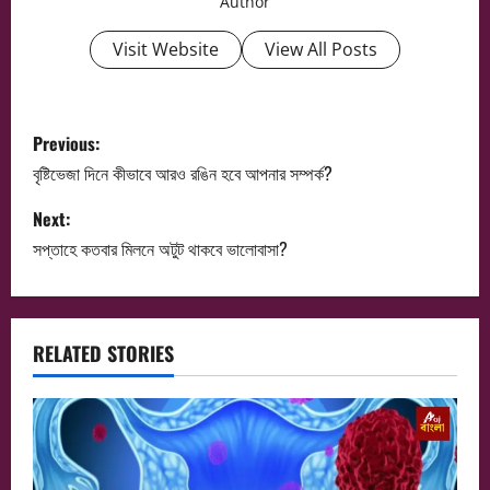
Author
Visit Website
View All Posts
P
Previous:
o
বৃষ্টিভেজা দিনে কীভাবে আরও রঙিন হবে আপনার সম্পর্ক?
s
Next:
সপ্তাহে কতবার মিলনে অটুট থাকবে ভালোবাসা?
t
n
a
RELATED STORIES
v
i