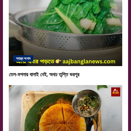
স্বাস্থ্য সংবাদ
তেল-মশলার বালাই নেই, অথচ তৃপ্তি ভরপুর