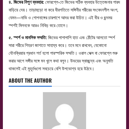
৪. জিভের নিপুণ ব্যবহার:
ফোরপ্লে-তে জিভের সঠিক ব্যবহার উত্তেজনার পারদ
বাড়িয়ে দেয়। তাড়াহুড়ো না করে ধীরগতিতে সঙ্গিনীর শরীরের সংবেদনশীল অংশ,
যেমন—নাভি ও গোপনাঙ্গের চারপাশে আদর করা উচিত। এই ধীর ও ছন্দময়
স্পর্শই মিলনকে আরও নিবিড় করে তোলে।
৫. স্পর্শ ও মানসিক সম্মতি:
জিভের পাশাপাশি হাত এবং ঠোঁটের আলতো স্পর্শ
সারা শরীরে শিহরণ জাগাতে সাহায্য করে। তবে মনে রাখবেন, যেকোনো
যৌনক্রিয়ার প্রধান শর্ত হলো পারস্পরিক সম্মতি। ওরাল সেক্স বা ফোরপ্লে শুরু
করার আগে সঙ্গীর সঙ্গে মন খুলে কথা বলুন। উভয়ের স্বাচ্ছন্দ্য এবং অনুমতি
থাকলেই এই মুহূর্তগুলো সবচেয়ে বেশি উপভোগ্য হয়ে উঠবে।
ABOUT THE AUTHOR