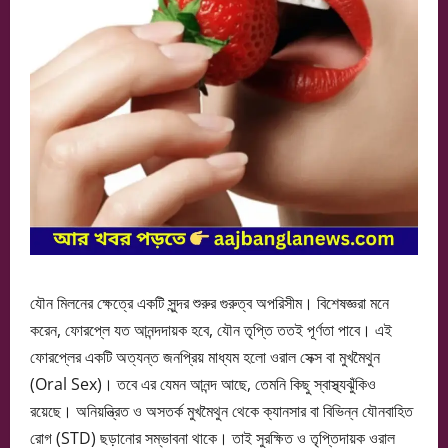
যৌন মিলনের ক্ষেত্রে একটি সুন্দর শুরুর গুরুত্ব অপরিসীম। বিশেষজ্ঞরা মনে
করেন, ফোরপ্লে যত আনন্দদায়ক হবে, যৌন তৃপ্তি ততই পূর্ণতা পাবে। এই
ফোরপ্লের একটি অত্যন্ত জনপ্রিয় মাধ্যম হলো ওরাল সেক্স বা মুখমৈথুন
(Oral Sex)। তবে এর যেমন আনন্দ আছে, তেমনি কিছু স্বাস্থ্যঝুঁকিও
রয়েছে। অনিয়ন্ত্রিত ও অসতর্ক মুখমৈথুন থেকে ক্যানসার বা বিভিন্ন যৌনবাহিত
রোগ (STD) ছড়ানোর সম্ভাবনা থাকে। তাই সুরক্ষিত ও তৃপ্তিদায়ক ওরাল