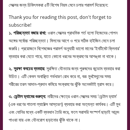
সেক্সের জন্য চিকিৎসকরা ৫টি বিশেষ নিয়ম মেনে চলার পরামর্শ দিয়েছেন:
Thank you for reading this post, don't forget to
subscribe!
১. পরিচ্ছন্নতা বজায় রাখা:
ওরাল সেক্সের প্রাথমিক শর্ত হলো নিজেদের গোপন
অঙ্গের সর্বোচ্চ পরিচ্ছন্নতা। মিলনের আগে ও পরে সঠিক হাইজিন মেনে চলা
জরুরি। প্রয়োজনে বিশেষজ্ঞের পরামর্শ অনুযায়ী ভালো মানের ‘ইনটিমেট ক্লিনার’
ব্যবহার করা যেতে পারে, যাতে কোনো ধরনের সংক্রমণের আশঙ্কা না থাকে।
২. সুরক্ষা কবচের ব্যবহার:
সুরক্ষিত যৌনতার জন্য পুরুষদের কন্ডোম ব্যবহার করা
উচিত। এটি কেবল অবাঞ্ছিত গর্ভধারণ রোধ করে না, বরং মুখমৈথুনের সময়
শরীরের তরল আদান-প্রদান কমিয়ে সংক্রমণের ঝুঁকি অনেকটাই হ্রাস করে।
৩. ডেন্টাল ড্যামের গুরুত্ব:
নারীদের ক্ষেত্রে ওরাল সেক্সের সময় ‘ডেন্টাল ড্যাম’
(এক ধরণের পাতলা ল্যাটেক্স আস্তরণ) ব্যবহার করা অত্যন্ত কার্যকর। এটি মুখ
এবং যোনির মধ্যে একটি ব্যবধান তৈরি করে, ফলে সরাসরি সংস্পর্শ ছাড়াই আনন্দ
পাওয়া যায় এবং যৌনরোগ ছড়ানোর ঝুঁকি থাকে না।