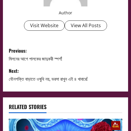
Author
Visit Website
View All Posts
P
Previous:
o
মিলনের আগে পালকের জাদুকরী স্পর্শ!
s
Next:
যৌনশক্তি বাড়াতে ওষুধি নয়, ভরসা রাখুন এই ৪ খাবারে!
t
n
a
RELATED STORIES
v