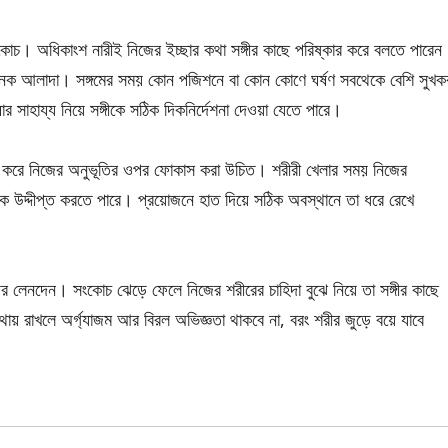
োচ। অধিকাংশ নারীই নিজের ইচ্ছার কথা সঙ্গীর কাছে পরিষ্কার করে বলতে পারেন
অনেক আলাদা। সঙ্গমের সময় কোন পজিশনে বা কোন কোণে ঘর্ষণ সবথেকে বেশি সুখক
র সাহায্য নিয়ে সঙ্গীকে সঠিক দিকনির্দেশনা দেওয়া যেতে পারে।
া না করে নিজের অনুভূতির ওপর ফোকাস করা উচিত। শরীরী খেলার সময় নিজের
ে উদ্দীপ্ত করতে পারে। প্রয়োজনে হাত দিয়ে সঠিক অবস্থানে তা ধরে রেখে
 লেনদেন। সংকোচ ঝেড়ে ফেলে নিজের শরীরের চাহিদা বুঝে নিয়ে তা সঙ্গীর কাছে
 রাখলে অর্গ্যাজম আর বিরল অভিজ্ঞতা থাকবে না, বরং শরীর জুড়ে বয়ে যাবে