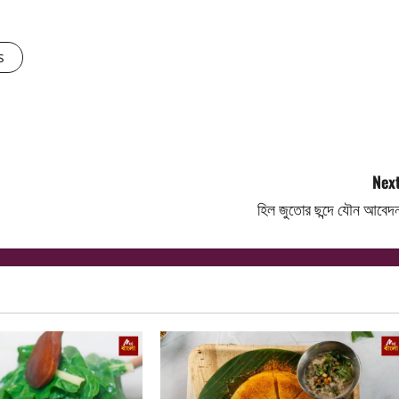
s
Next
হিল জুতোর ছন্দে যৌন আবেদ