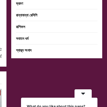
ভ্রমণ
রান্নাবান্না রেসিপি
রাশিফল
সনাতন ধর্ম
:
স্বাস্থ্য সংবাদ
ন!
What do you like about this page?