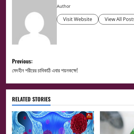
Author
Visit Website
View All Post
P
Previous:
মেদহীন শরীরের চাবিকাঠি এবার শয়নকক্ষে!
o
s
t
RELATED STORIES
n
a