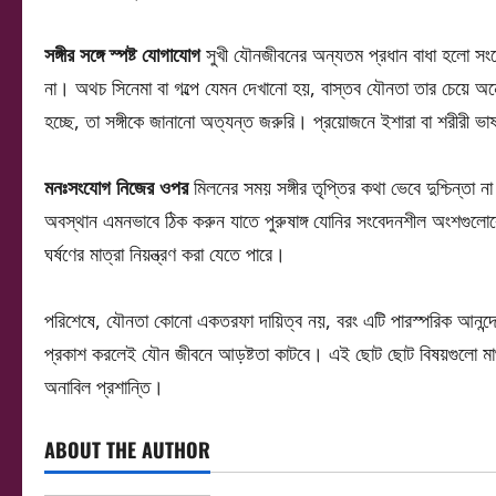
সঙ্গীর সঙ্গে স্পষ্ট যোগাযোগ
সুখী যৌনজীবনের অন্যতম প্রধান বাধা হলো সংক
না। অথচ সিনেমা বা গল্পে যেমন দেখানো হয়, বাস্তব যৌনতা তার চেয়ে 
হচ্ছে, তা সঙ্গীকে জানানো অত্যন্ত জরুরি। প্রয়োজনে ইশারা বা শরীরী ভাষা
মনঃসংযোগ নিজের ওপর
মিলনের সময় সঙ্গীর তৃপ্তির কথা ভেবে দুশ্চিন্ত
অবস্থান এমনভাবে ঠিক করুন যাতে পুরুষাঙ্গ যোনির সংবেদনশীল অংশগুলোক
ঘর্ষণের মাত্রা নিয়ন্ত্রণ করা যেতে পারে।
পরিশেষে, যৌনতা কোনো একতরফা দায়িত্ব নয়, বরং এটি পারস্পরিক আনন্দের
প্রকাশ করলেই যৌন জীবনে আড়ষ্টতা কাটবে। এই ছোট ছোট বিষয়গুলো মাথায়
অনাবিল প্রশান্তি।
ABOUT THE AUTHOR