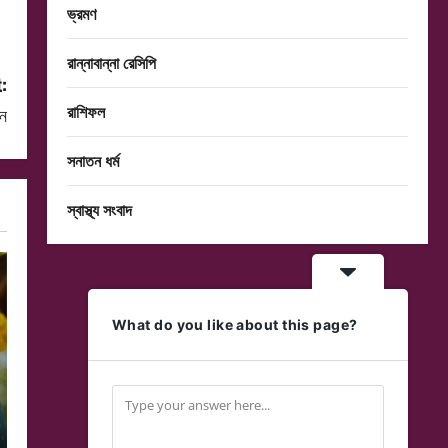
ভ্রমণ
রান্নাবান্না রেসিপি
:
রাশিফল
ান
সনাতন ধর্ম
স্বাস্থ্য সংবাদ
What do you like about this page?