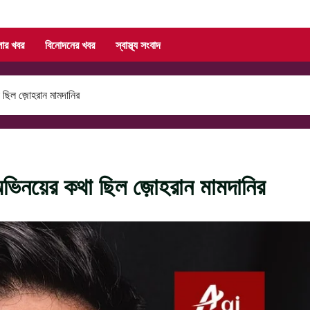
লার খবর
বিনোদনের খবর
স্বাস্থ্য সংবাদ
 ছিল জ়োহরান মামদানির
 অভিনয়ের কথা ছিল জ়োহরান মামদানির