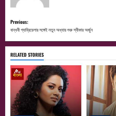
P
Previous:
বান্ধবী গ্যাব্রিয়েলার সঙ্গেই নতুন অধ্যায় শুরু স্বীকার অর্জুন
o
s
t
RELATED STORIES
n
a
v
i
g