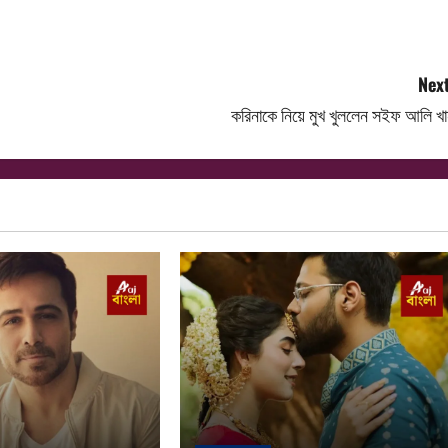
Next
করিনাকে নিয়ে মুখ খুললেন সইফ আলি খ