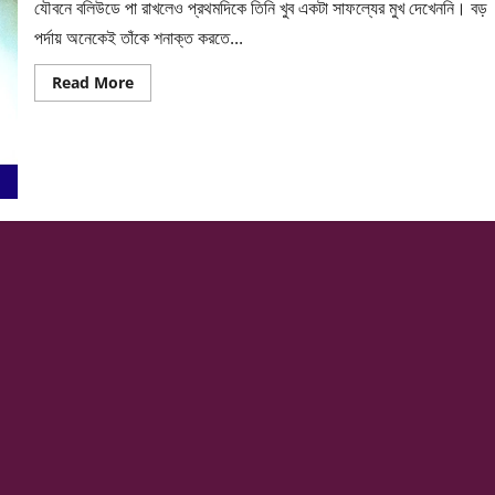
যৌবনে বলিউডে পা রাখলেও প্রথমদিকে তিনি খুব একটা সাফল্যের মুখ দেখেননি। বড়
পর্দায় অনেকেই তাঁকে শনাক্ত করতে...
Read
Read More
more
about
‘ধুরন্ধর’-
এর
রহমান
ডাকাত
কখনো
বিবাহিত
সম্পর্কে
জড়াতে
চান
না
কেন?