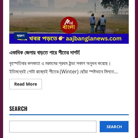
ভ্রমণ
একাধিক জেলায় বাড়তে পারে শীতের দাপট!
বৃহস্পতিবার কলকাতা এ মরশুমের প্রথম ঠান্ডা সকাল অনুভব করেছে।
ইতিমধ্যেই গোটা রাজ্যেই শীতের (Winter) ছোঁয়া স্পষ্টভাবে মিলতে...
Read
Read More
more
about
একাধিক
জেলায়
বাড়তে
SEARCH
পারে
শীতের
দাপট!
SEARCH