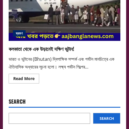
ভ্রমণ
কলকাতা থেকে এক উড়ানেই দক্ষিণ ভুটান!
ভারত ও ভুটানের (Bhutan) দ্বিপাক্ষিক সম্পর্ক এবং পর্যটন মানচিত্রে এক
ঐতিহাসিক অধ্যায়ের সূচনা হলো। লক্ষ্য পর্যটন শিল্পের...
Read
Read More
more
about
কলকাতা
থেকে
এক
SEARCH
উড়ানেই
দক্ষিণ
ভুটান!
SEARCH