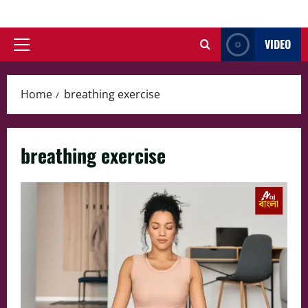
Skip
to
VIDEO
content
Primary
Menu
Home
breathing exercise
breathing exercise