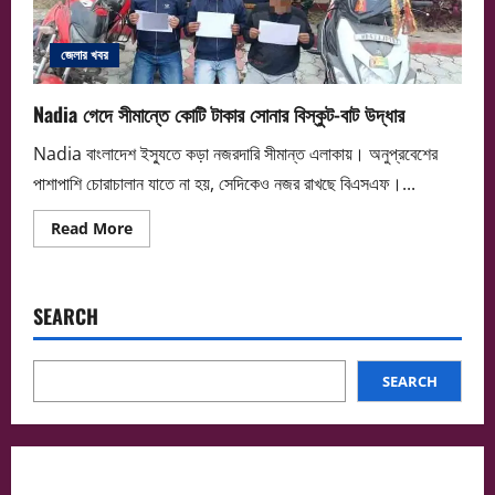
জেলার খবর
Nadia গেদে সীমান্তে কোটি টাকার সোনার বিস্কুট-বাট উদ্ধার
Nadia বাংলাদেশ ইস্যুতে কড়া নজরদারি সীমান্ত এলাকায়। অনুপ্রবেশের
পাশাপাশি চোরাচালান যাতে না হয়, সেদিকেও নজর রাখছে বিএসএফ।...
Read
Read More
more
about
Nadia
গেদে
সীমান্তে
SEARCH
কোটি
টাকার
সোনার
বিস্কুট-
বাট
SEARCH
উদ্ধার