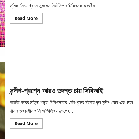
ভূমিকা নিয়ে প্রশ্ন তুললেন নির্যাতিতার চিকিৎসক-ছাত্রীর...
Read
Read More
more
about
ভুল
ছিল
‘সিবিআই-
কে
তদন্তের
দায়িত্ব
দেওয়া!
সন্দীপ-প্রশ্নে আরও তদন্ত চায় সিবিআই
আরজি করের মহিলা পড়ুয়া চিকিৎসকের ধর্ষণ-খুনের ঘটনায় ধৃত সন্দীপ ঘোষ এবং টালা
থানার তৎকালীন ওসি অভিজিৎ মণ্ডলের...
Read
Read More
more
about
সন্দীপ-