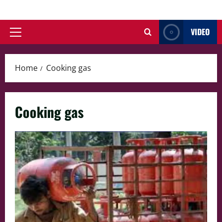
Skip
to
VIDEO
content
Primary
Menu
Home
Cooking gas
Cooking gas