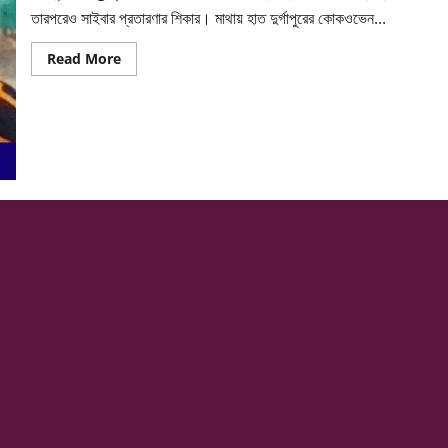
তারপরেও সাইবার প্রতারণার শিকার। মাথায় হাত দুর্গাপুরের কোকওভেন...
Read
Read More
more
about
ব্যাংক
কর্মীর
সঙ্গে
১০লক্ষ
টাকা
সাইবার
প্রতারণা