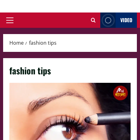
Skip
to
VIDEO
content
Primary
Menu
Home
fashion tips
fashion tips