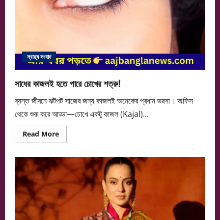
স্বাস্থ্য সংবাদ
সাধের কাজলই হতে পারে চোখের শত্রু!
ব্যস্ত জীবনে ঝটপট সাজের জন্য কাজলই অনেকের প্রধান ভরসা। অফিস
থেকে শুরু করে আড্ডা—চোখে একটু কাজল (Kajal)...
Read
Read More
more
about
সাধের
কাজলই
হতে
পারে
চোখের
শত্রু!