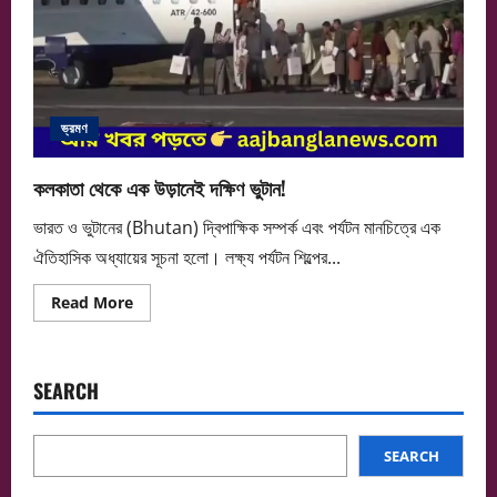
ভ্রমণ
কলকাতা থেকে এক উড়ানেই দক্ষিণ ভুটান!
ভারত ও ভুটানের (Bhutan) দ্বিপাক্ষিক সম্পর্ক এবং পর্যটন মানচিত্রে এক
ঐতিহাসিক অধ্যায়ের সূচনা হলো। লক্ষ্য পর্যটন শিল্পের...
Read
Read More
more
about
কলকাতা
থেকে
এক
SEARCH
উড়ানেই
দক্ষিণ
ভুটান!
SEARCH