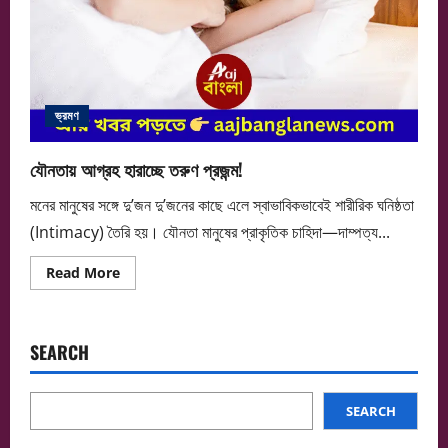
ভ্রমণ
যৌনতায় আগ্রহ হারাচ্ছে তরুণ প্রজন্ম!
মনের মানুষের সঙ্গে দু’জন দু’জনের কাছে এলে স্বাভাবিকভাবেই শারীরিক ঘনিষ্ঠতা
(Intimacy) তৈরি হয়। যৌনতা মানুষের প্রাকৃতিক চাহিদা—দাম্পত্য...
Read
Read More
more
about
যৌনতায়
আগ্রহ
হারাচ্ছে
SEARCH
তরুণ
প্রজন্ম!
SEARCH