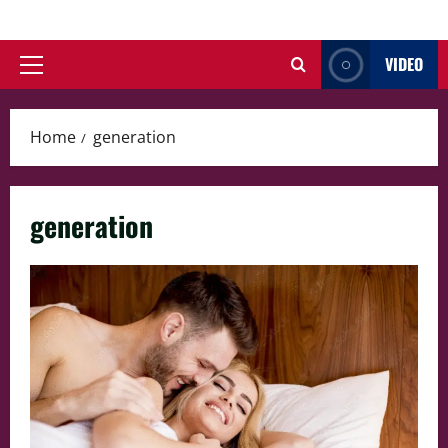
Skip
to
VIDEO
content
Primary
Menu
Home
generation
generation