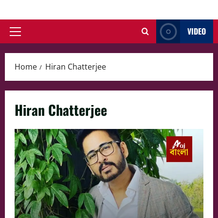
Skip
to
VIDEO
content
Primary
Menu
Home
Hiran Chatterjee
Hiran Chatterjee