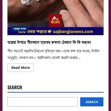
স্বাস্থ্য সংবাদ
ঘরোয়া উপায়ে শীতকালে ত্বকের রুক্ষতা ঠেকাতে কি কি করবেন
শীত পড়তেই বাঙালির চিরচেনা দুশ্চিন্তা শুরু—ত্বক রুক্ষ হয়ে যাওয়া, টানটান
অনুভূতি, খসখসে ভাব। প্রাচীনকাল থেকেই বাঙালি ঘরোয়া...
Read
Read More
more
about
ঘরোয়া
উপায়ে
শীতকালে
SEARCH
ত্বকের
রুক্ষতা
ঠেকাতে
কি
কি
SEARCH
করবেন