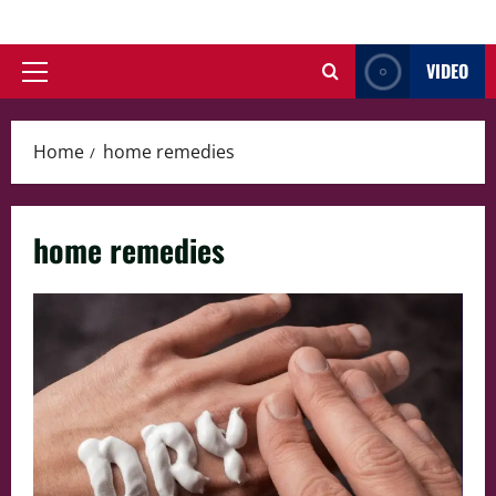
Skip
to
VIDEO
content
Primary
Menu
Home
home remedies
home remedies