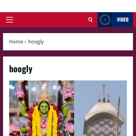
Skip
to
VIDEO
content
Primary
Menu
Home
hoogly
hoogly