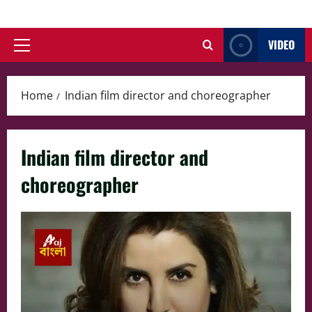
Skip
to
VIDEO
content
Primary
Menu
Home
Indian film director and choreographer
Indian film director and
choreographer