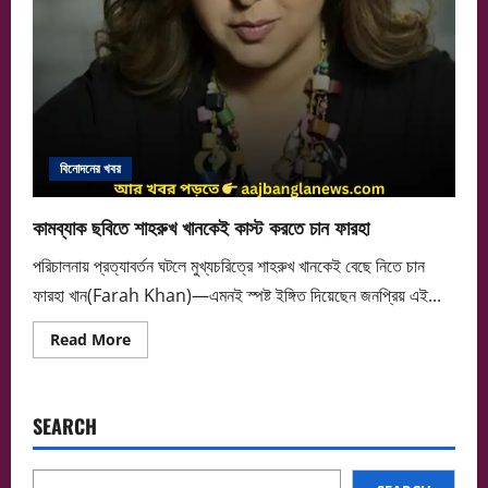
বিনোদনের খবর
কামব্যাক ছবিতে শাহরুখ খানকেই কাস্ট করতে চান ফারহা
পরিচালনায় প্রত্যাবর্তন ঘটলে মুখ্যচরিত্রে শাহরুখ খানকেই বেছে নিতে চান
ফারহা খান(Farah Khan)—এমনই স্পষ্ট ইঙ্গিত দিয়েছেন জনপ্রিয় এই...
Read
Read More
more
about
কামব্যাক
ছবিতে
শাহরুখ
SEARCH
খানকেই
কাস্ট
করতে
চান