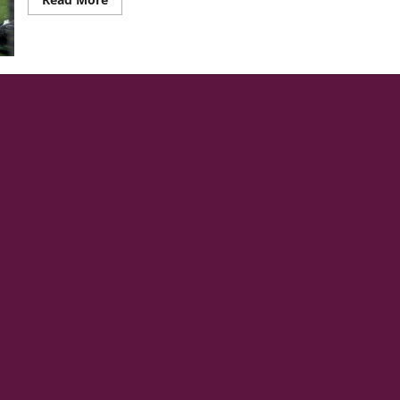
more
about
ব্যাটিং
অনুশীলন
করার
সময়চোট
পেলেন
রোহিত
শর্মা