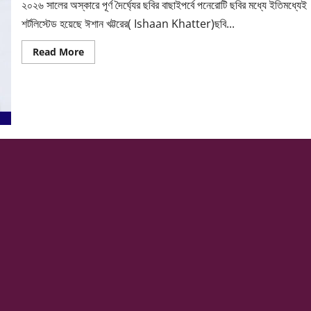
২০২৬ সালের অস্কারে পূর্ণ দৈর্ঘ্যের ছবির বাছাইপর্বে পনেরোটি ছবির মধ্যে ইতিমধ্যেই
শর্টলিস্টেড হয়েছে ঈশান খট্টরের( Ishaan Khatter)ছবি...
Read
Read More
more
about
ধড়ক’
শহরে
ফিরলেন
ঈশান,
র‍্যাম্প
মাতিয়ে
বললেন
বিশেষ
কথা