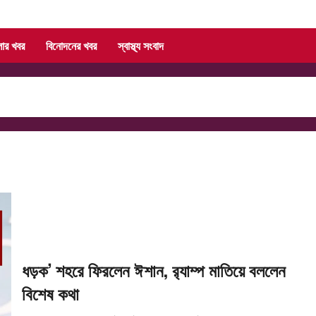
লার খবর
বিনোদনের খবর
স্বাস্থ্য সংবাদ
ধড়ক’ শহরে ফিরলেন ঈশান, র‍্যাম্প মাতিয়ে বললেন
বিশেষ কথা