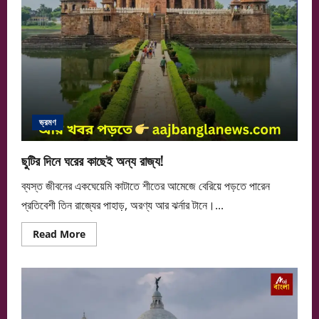
ভ্রমণ
ছুটির দিনে ঘরের কাছেই অন্য রাজ্য!
ব্যস্ত জীবনের একঘেয়েমি কাটাতে শীতের আমেজে বেরিয়ে পড়তে পারেন
প্রতিবেশী তিন রাজ্যের পাহাড়, অরণ্য আর ঝর্নার টানে।...
Read
Read More
more
about
ছুটির
দিনে
ঘরের
কাছেই
অন্য
রাজ্য!