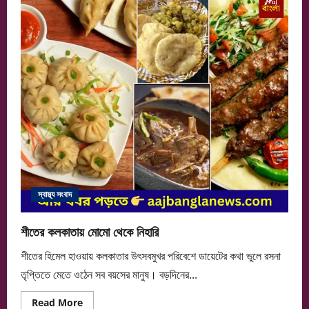
এবার
হাতের
মুঠোয়!
স্বাস্থ্য সংবাদ
শীতের কলকাতায় মোমো থেকে নিহারি
শীতের হিমেল হাওয়ায় কলকাতার উৎসবমুখর পরিবেশে ডায়েটের কথা ভুলে রসনা
তৃপ্তিতে মেতে ওঠেন সব বয়সের মানুষ। বড়দিনের...
Read
Read More