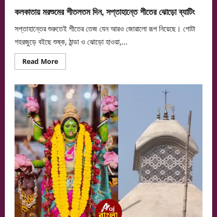
কলকাতায় মরশুমের শীতলতম দিন, সপ্তাহান্তে শীতের ঝোড়়ো ব্যাটিং
সপ্তাহান্তের শুরুতেই শীতের তেজ যেন আরও জোরালো রূপ নিয়েছে। গোটা
শহরজুড়ে বইছে শুষ্ক, ঠান্ডা ও ঝোড়ো হাওয়া,...
Read
Read More
more
about
কলকাতায়
মরশুমের
শীতলতম
দিন,
সপ্তাহান্তে
শীতের
ঝোড়়ো
ব্যাটিং