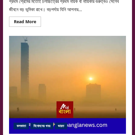
প্রথম প্রেমের মতোই চলচ্চিত্রের প্রথম নায়ক বা নায়িকার গুরুত্বও সেলেব
জীবনে বড় ভূমিকা রাখে। বড়পর্দায় যিনি আপনার...
Read
Read More
more
about
রণবীর
সিং
—
তারকাখ্যাতির
আড়ালে
এক
‘খাঁটি
মানুষ’
বলছেন
সারা
অর্জুন
কলকাতা
বিনোদনের খবর
ভারত