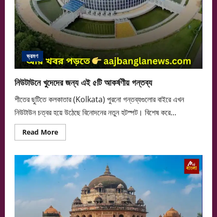
ভ্রমণ
নিউটাউনে খুদেদের জন্য এই ৫টি আকর্ষণীয় গন্তব্য
শীতের ছুটিতে কলকাতার (Kolkata) পুরনো গন্তব্যগুলোর বাইরে এখন
নিউটাউন চত্বর হয়ে উঠেছে বিনোদনের নতুন হটস্পট। বিশেষ করে...
Read
Read More
more
about
নিউটাউনে
খুদেদের
জন্য
এই
৫টি
আকর্ষণীয়
গন্তব্য