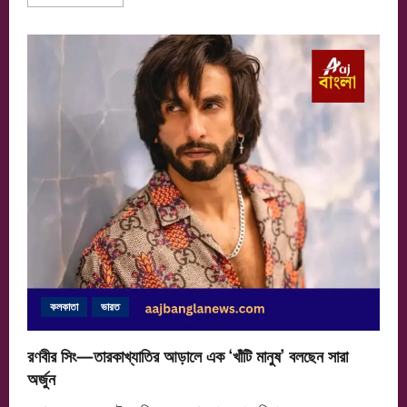
more
about
শীতের
কলকাতায়
মোমো
থেকে
নিহারি
কলকাতা
ভারত
রণবীর সিং—তারকাখ্যাতির আড়ালে এক ‘খাঁটি মানুষ’ বলছেন সারা
অর্জুন