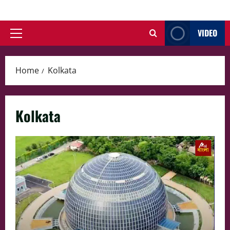
Skip
to
VIDEO
content
Primary
Menu
Home
Kolkata
Kolkata