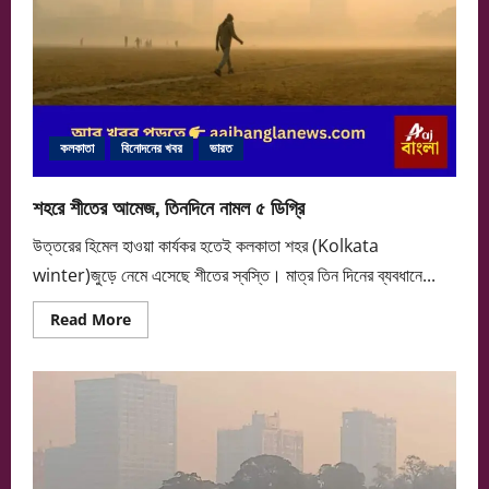
কলকাতা
বিনোদনের খবর
ভারত
শহরে শীতের আমেজ, তিনদিনে নামল ৫ ডিগ্রি
উত্তরের হিমেল হাওয়া কার্যকর হতেই কলকাতা শহর (Kolkata
winter)জুড়ে নেমে এসেছে শীতের স্বস্তি। মাত্র তিন দিনের ব্যবধানে...
Read
Read More
more
about
শহরে
শীতের
আমেজ,
তিনদিনে
নামল
৫
ডিগ্রি