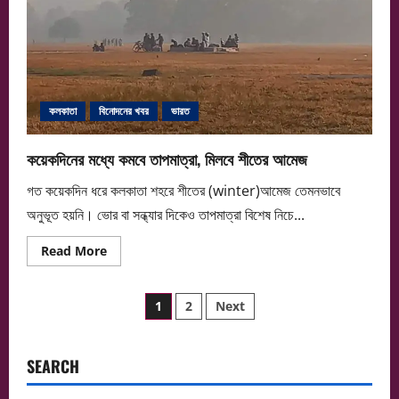
কলকাতা
বিনোদনের খবর
ভারত
কয়েকদিনের মধ্যে কমবে তাপমাত্রা, মিলবে শীতের আমেজ
গত কয়েকদিন ধরে কলকাতা শহরে শীতের (winter)আমেজ তেমনভাবে
অনুভূত হয়নি। ভোর বা সন্ধ্যার দিকেও তাপমাত্রা বিশেষ নিচে...
Read
Read More
more
about
কয়েকদিনের
Posts
মধ্যে
1
2
Next
কমবে
তাপমাত্রা,
pagination
মিলবে
শীতের
আমেজ
SEARCH