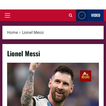
Skip
to
VIDEO
content
Primary
Menu
Home
Lionel Messi
Lionel Messi