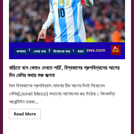
কলকাতা
খেলার খবর
বিনোদনের খবর
ভারত
বাড়িতে বসে খেলাও দেখতে পারি’, বিশ্বকাপের গ্রুপবিন্যাসের আগের
দিন মেসির কথায় শুরু জল্পনা
টবল বিশ্বকাপের গ্রুপবিন্যাস ঘোষণার ঠিক আগের দিনই লিয়োনেল
মেসির(Lionel Messi) মন্তব্যে আলোচনার ঝড় উঠেছে। কিংবদন্তি
আর্জেন্টাইন তারকা...
Read
Read More
more
about
বাড়িতে
বসে