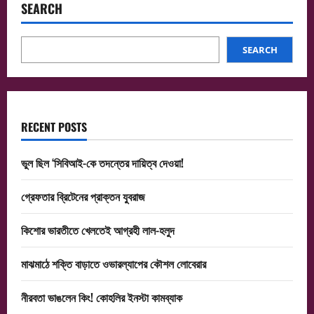
খেলাও
SEARCH
দেখতে
পারি’,
বিশ্বকাপের
গ্রুপবিন্যাসের
আগের
SEARCH
দিন
মেসির
কথায় শুরু জল্পনা
RECENT POSTS
ভুল ছিল ‘সিবিআই-কে তদন্তের দায়িত্ব দেওয়া!
গ্রেফতার ব্রিটেনের প্রাক্তন যুবরাজ
কিশোর ভারতীতে খেলতেই আগ্রহী লাল-হলুদ
মাঝমাঠে শক্তি বাড়াতে ওভারল্যাপের কৌশল লোবেরার
নীরবতা ভাঙলেন কিং! কোহলির ইনস্টা কামব্যাক