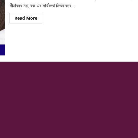
সীমাবদ্ধ নয়, বরং এর সার্থকতা নির্ভর করে...
Read
Read More
more
about
সম্পর্কে
উষ্ণতা
বাড়াতে
চান?