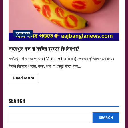
স্বাস্থ্য সংবাদ
স্বমৈথুনে ফল বা সবজির ব্যবহার কি নিরাপদ?
স্বমৈথুন বা হস্তমৈথুনের (Musterbation) ক্ষেত্রে কৃত্রিম সেক্স টয়ের
বিকল্প হিসেবে গাজর, কলা, শশা বা লেবুর মতো ফল...
Read
Read More
more
about
স্বমৈথুনে
ফল
বা
SEARCH
সবজির
ব্যবহার
কি
নিরাপদ?
SEARCH