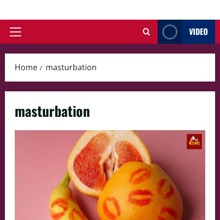
Skip
to
VIDEO
content
Primary
Menu
Home
masturbation
masturbation