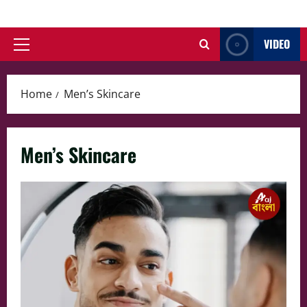
Skip
to
VIDEO
content
Primary
Menu
Home
Men’s Skincare
Men’s Skincare