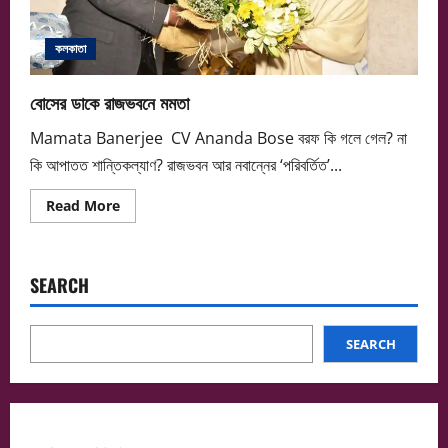
কলকাতা
বোসের ডাকে রাজভবনে মমতা
Mamata Banerjee CV Ananda Bose বরফ কি গলে গেল? না
কি আপাতত শান্তিকল্যাণ? রাজভবন আর নবান্নের ‘পরিবর্তিত’...
Read
Read More
more
about
বোসের
ডাকে
রাজভবনে
SEARCH
মমতা
SEARCH