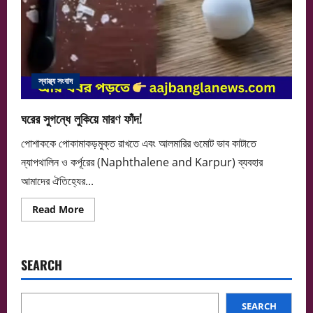
স্বাস্থ্য সংবাদ
ঘরের সুগন্ধে লুকিয়ে মারণ ফাঁদ!
পোশাককে পোকামাকড়মুক্ত রাখতে এবং আলমারির গুমোট ভাব কাটাতে
ন্যাপথালিন ও কর্পূরের (Naphthalene and Karpur) ব্যবহার
আমাদের ঐতিহ্যের...
Read
Read More
more
about
ঘরের
সুগন্ধে
লুকিয়ে
SEARCH
মারণ
ফাঁদ!
SEARCH