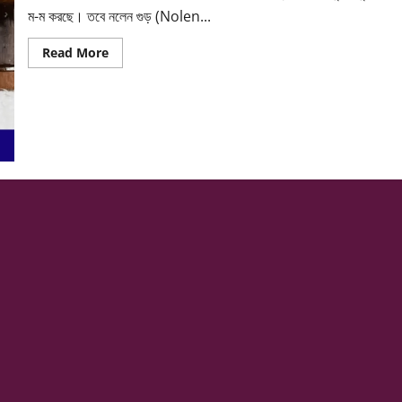
ম-ম করছে। তবে নলেন গুড় (Nolen...
Read
Read More
more
about
শীতের
সেরা
‘সুপারফুড’
নলেন
গুড়!