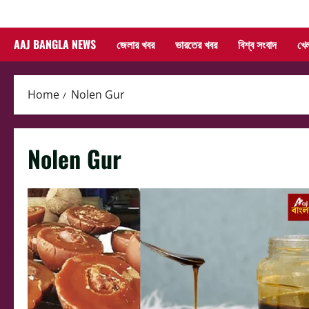
Skip
to
AAJ BANGLA NEWS
জেলার খবর
ভারতের খবর
বিশ্ব সংবাদ
খে
content
Home
Nolen Gur
Nolen Gur