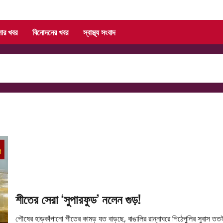
লার খবর
বিনোদনের খবর
স্বাস্থ্য সংবাদ
শীতের সেরা ‘সুপারফুড’ নলেন গুড়!
পৌষের হাড়কাঁপানো শীতের কামড় যত বাড়ছে, বাঙালির রান্নাঘরে পিঠেপুলির সুবাস তত