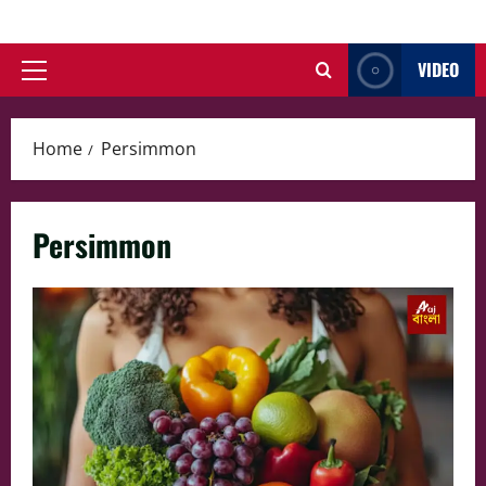
Skip
to
VIDEO
content
Primary
Menu
Home
Persimmon
Persimmon