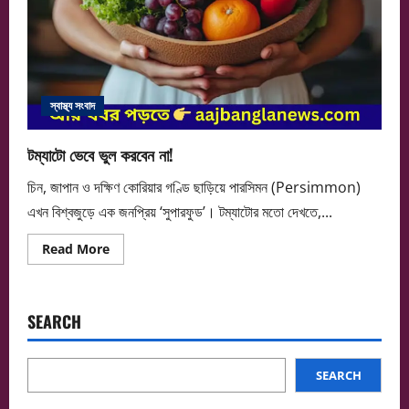
স্বাস্থ্য সংবাদ
টম্যাটো ভেবে ভুল করবেন না!
চিন, জাপান ও দক্ষিণ কোরিয়ার গণ্ডি ছাড়িয়ে পারসিমন (Persimmon)
এখন বিশ্বজুড়ে এক জনপ্রিয় ‘সুপারফুড’। টম্যাটোর মতো দেখতে,...
Read
Read More
more
about
টম্যাটো
ভেবে
ভুল
SEARCH
করবেন
না!
SEARCH