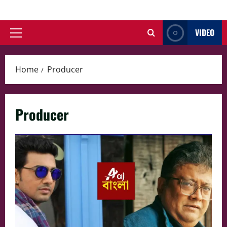
Skip
to
VIDEO
content
Primary
Menu
Home
Producer
Producer