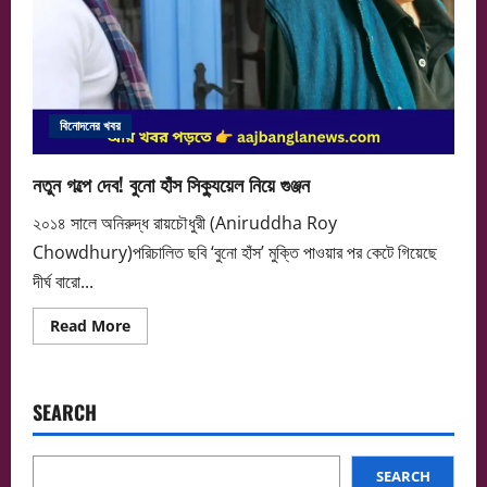
বিনোদনের খবর
নতুন গল্পে দেব! বুনো হাঁস সিক্যুয়েল নিয়ে গুঞ্জন
২০১৪ সালে অনিরুদ্ধ রায়চৌধুরী (Aniruddha Roy
Chowdhury)পরিচালিত ছবি ‘বুনো হাঁস’ মুক্তি পাওয়ার পর কেটে গিয়েছে
দীর্ঘ বারো...
Read
Read More
more
about
নতুন
গল্পে
দেব!
SEARCH
বুনো
হাঁস
সিক্যুয়েল
নিয়ে
গুঞ্জন
SEARCH