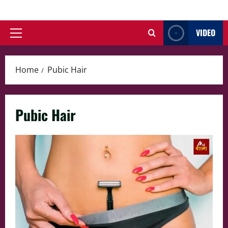
Skip
to
VIDEO
content
Primary
Menu
Home
Pubic Hair
Pubic Hair