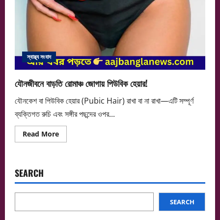
স্বাস্থ্য সংবাদ
যৌনজীবনে বাড়তি রোমাঞ্চ জোগায় পিউবিক হেয়ার!
যৌনকেশ বা পিউবিক হেয়ার (Pubic Hair) রাখা বা না রাখা—এটি সম্পূর্ণ
ব্যক্তিগত রুচি এবং সঙ্গীর পছন্দের ওপর...
Read
Read More
more
about
যৌনজীবনে
বাড়তি
রোমাঞ্চ
SEARCH
জোগায়
পিউবিক
হেয়ার!
SEARCH