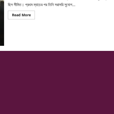
ছিল সীমিত। প্রথম ম্যাচের পর তিনি সরাসরি সুযোগ...
Read
Read More
more
about
রিঙ্কু
সিংয়ের
দিনে
বদলে
গেল
ম্যাচের
ছবি