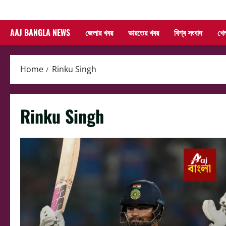
Skip
to
AAJ BANGLA NEWS
জেলার খবর
ভারতের খবর
বিশ্ব সংবাদ
খে
content
Home
Rinku Singh
Rinku Singh