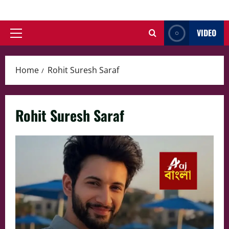
Skip
to
VIDEO
content
Primary
Menu
Home
Rohit Suresh Saraf
Rohit Suresh Saraf