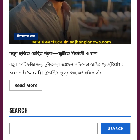
বিনোদনের খবর
নতুন ছবিতে রোহিত শ্রফ—জুটিতে নিতাংশী ও রাশা
নতুন একটি ছবির জন্য চুক্তিবদ্ধ হয়েছেন অভিনেতা রোহিত শ্রফ(Rohit
Suresh Saraf)। ইন্ডাস্ট্রি সূত্রে খবর, এই ছবিতে তাঁর...
Read
Read More
more
about
নতুন
ছবিতে
রোহিত
SEARCH
শ্রফ
—
জুটিতে
নিতাংশী
ও
SEARCH
রাশা