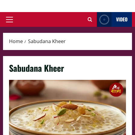
Skip
to
VIDEO
content
Primary
Menu
Home
Sabudana Kheer
Sabudana Kheer