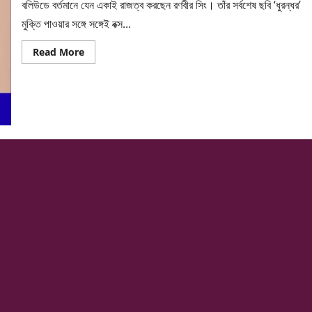
বলিউডে বর্তমানে যেন একাই রাজত্ব করছেন রণবীর সিং। তাঁর সর্বশেষ ছবি ‘ধুরন্ধর’
মুক্তি পাওয়ার সঙ্গে সঙ্গেই বক্স...
Read
Read More
more
about
বক্স
অফিসের
ফাঁকা
মাঠে
কার্যত
ছক্কা
হাঁকাচ্ছেন
রণবীর
সিং