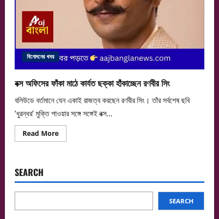
বিনোদনের খবর
বক্স অফিসের ফাঁকা মাঠে কার্যত ছক্কা হাঁকাচ্ছেন রণবীর সিং
বলিউডে বর্তমানে যেন একাই রাজত্ব করছেন রণবীর সিং। তাঁর সর্বশেষ ছবি
‘ধুরন্ধর’ মুক্তি পাওয়ার সঙ্গে সঙ্গেই বক্স...
Read
Read More
more
about
বক্স
অফিসের
ফাঁকা
SEARCH
মাঠে
কার্যত
ছক্কা
হাঁকাচ্ছেন
রণবীর
SEARCH
সিং