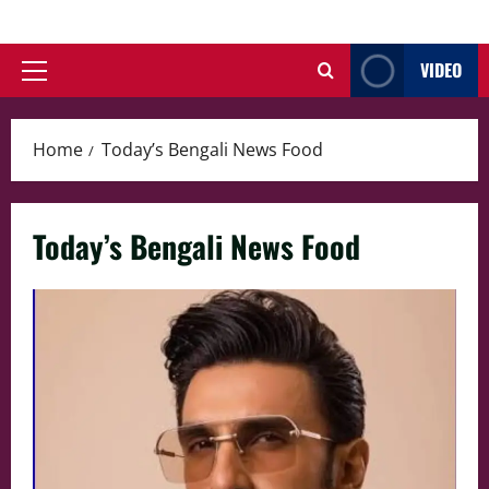
Skip
to
VIDEO
content
Primary
Menu
Home
Today’s Bengali News Food
Today’s Bengali News Food